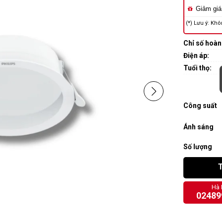
Giảm giá
(*) Lưu ý: Khô
Chỉ số hoà
Điện áp:
Tuổi thọ:
Công suất
Ánh sáng
Số lượng
Hà 
02489