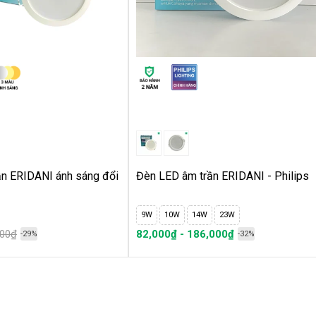
1m²)
n ERIDANI ánh sáng đổi
Đèn LED âm trần ERIDANI - Philips
9W
10W
14W
23W
000₫
82,000₫ - 186,000₫
-29%
-32%
ch (m²)
uang thông(lm)
t 1 đèn= Tổng lumen / Lumen của 1 đèn