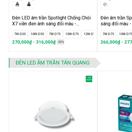
4. Hướng dẫn lắp đặt đèn led âm trần
Bước 1:
Xác định vị trí của mỗi bóng đèn âm trần, có thể sử d
Đèn LED âm trần Spotlight Chống Chói
Đèn âm trần Spo
trần nhà
X7 viền đen ánh sáng đổi màu -...
sáng đổi màu -
Bước 2
: Tiến hành khoan lỗ trên trần nhà. Lỗ khoét nên rộng 
7W-D55
10W-D55
7W-D75
10W-D75
12W-D75
7W-D75
10W-D7
Sau đó đưa bộ phận nguồn lên trước (bao gồm led driver và ph
270,000₫ - 316,000₫
266,000₫ - 27
-30%
Bước 3:
Tiến hành đấu nối dây dẫn điện, để tiến hành bước thứ
- Với loại không có chân xoáy: kết nối dây màu nâu và dây màu
- Với led âm trần có chân xoáy: xoáy chân đèn theo chiều kim 
ĐÈN LED ÂM TRẦN TÁN QUANG
Bước 4:
Để tai cài lò xo 90 độ, đẩy đèn vào lỗ khoét. Bật cô
hiện lặp lại với mỗi bóng đèn, yêu cầu phải đảm bảo tính thẩm 
5. Cách tính số lượng bóng đèn phù hợp t
Có rất nhiều quý khách hàng khi mua
đèn âm trần
cần sự tư v
sáng phù hợp, hài hòa cho căn phòng. Tuy nhiên, để thuận tiệ
quý khách có thể dựa vào công thức tính gần đúng này của
Le
gian nhà mình.
(1) S = Chiều dài X chiều rộng