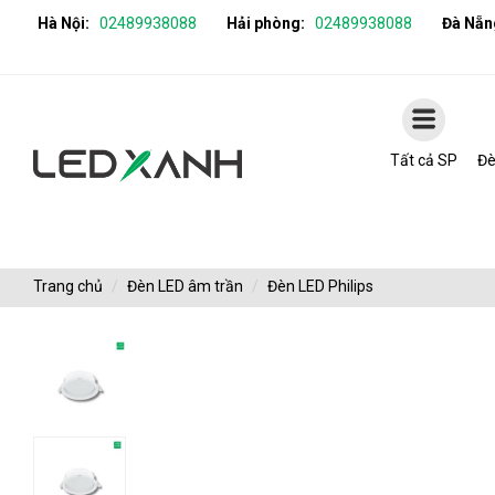
Hà Nội:
02489938088
Hải phòng:
02489938088
Đà Nẵn
Tất cả SP
Đè
Trang chủ
Đèn LED âm trần
Đèn LED Philips