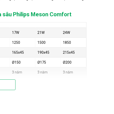
óa sâu Philips Meson Comfort
17W
21W
24W
1250
1500
1850
165x45
190x45
215x45
Ø150
Ø175
Ø200
3 năm
3 năm
3 năm