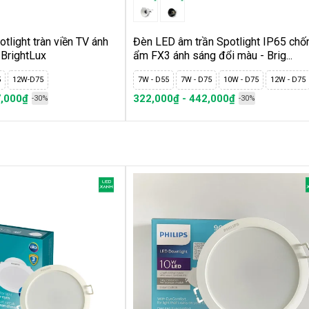
ụng bản vẽ thiết kế hoặc thiết kế theo kiểu dáng của
tlight tràn viền TV ánh
Đèn LED âm trần Spotlight IP65 chố
 BrightLux
ẩm FX3 ánh sáng đổi màu - Brig...
hơn lỗ khoét của đèn và nhỏ hơn kích thước mặt đèn.
5
12W-D75
7W - D55
7W - D75
10W - D75
12W - D75
ần dây dẫn của đèn)
7,000₫
322,000₫ - 442,000₫
-30%
-30%
 3 hãy đảm bảo nguồn điện đã được tắt (off).
 xanh lam của đèn với dây dẫn điện dân dụng 220V.
đồng hồ vào đui đèn.
ng tắc kiểm tra độ sáng và góc chiếu của đèn. Thực
mỹ cho trần nhà.
rong không gian
ấn về số lượng bóng đèn cần thiết để có lượng ánh
n cho việc tính chi phí và chủ động trong mua sắm,
d Xanh
để tính toán số lượng đèn hợp lý cho không