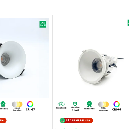
n toàn
òng ra ổn định kể cả khi điện áp đầu vào thay đổi,
 áp. Nếu sử dụng chiết áp sẽ gây ảnh hưởng không
ớt, nước hắt vào hoặc độ ẩm quá cao như phòng tắm
quá 50 độ C. Chỉ lắp đặt đèn ở môi trường trong nhà
rách tem bảo hành
h lắp đèn phụ thuộc vào yêu cầu sử dụng.
NHÀ
BẢO HÀNH TẠI NHÀ