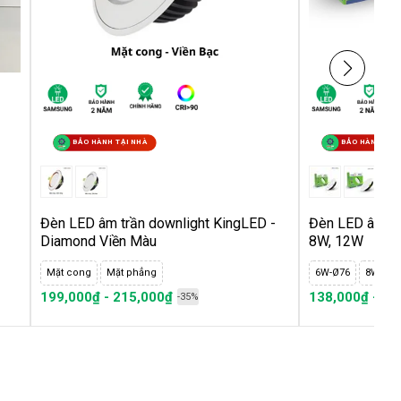
BẢO HÀNH TẠI NHÀ
BẢO HÀNH TẠI
Đèn LED âm trần downlight KingLED -
Đèn LED âm tr
Diamond Viền Màu
8W, 12W
Mặt cong
Mặt phẳng
6W-Ø76
8W-Ø90
199,000₫ - 215,000₫
138,000₫ - 17
-35%