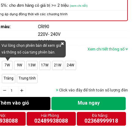
 5%: cho đơn hàng có giá trị >= 2 triệu
(xem chi tiết)
ng áp dụng đồng thời với các chương trình
n màu:
CRI90
220V- 240V
30.000h
Vui lòng chọn phiên bản để xem giá
Xem chi tiết thông số
và thông số của từng phiên bản.
7W
9W
13W
17W
21W
24W
Trắng
Trung tính
Click vào đây để tính toán số lượng đèn
−
cart.general.reduce_quantity
+
cart.general.increase_quantity
Thêm vào giỏ
Mua ngay
Nội:
Hải Phòng
Đà Nẵng:
938088
02489938088
02368999918