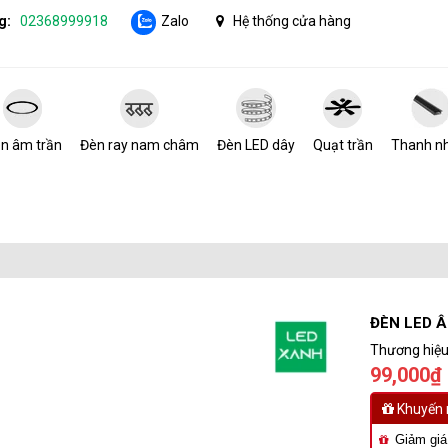
g:
02368999918
Zalo
Hệ thống cửa hàng
n âm trần
Đèn ray nam châm
Đèn LED dây
Quạt trần
Thanh n
ĐÈN LED 
Thương hiệu
99,000₫ 
Khuyến 
Giảm giá