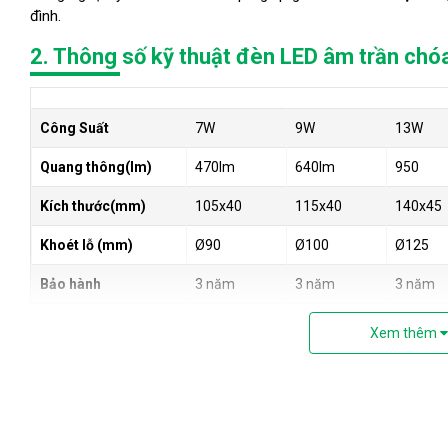
đình.
2. Thông số kỹ thuật đèn LED âm trần ch
Công Suất
7W
9W
13W
Quang thông(lm)
470lm
640lm
950
Kích thước(mm)
105x40
115x40
140x45
Khoét lỗ (mm)
Ø90
Ø100
Ø125
Bảo hành
3 năm
3 năm
3 năm
Ánh sáng
Trắng/Trung tính
Xem thêm
Chỉ số hoàn màu
CRI90
Điện áp
220-240VAC
Nguồn sáng
Chip Philips cao cấp