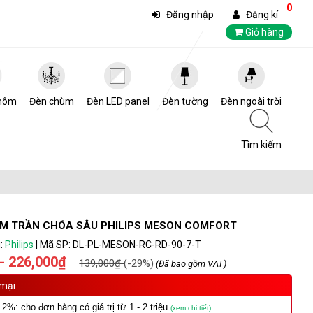
0
Đăng nhập
Đăng kí
Giỏ hàng
hôm
Đèn chùm
Đèn LED panel
Đèn tường
Đèn ngoài trời
Tìm kiếm
ÂM TRẦN CHÓA SÂU PHILIPS MESON COMFORT
:
Philips
|
Mã SP:
DL-PL-MESON-RC-RD-90-7-T
- 226,000₫
139,000₫
(-29%)
(Đã bao gồm VAT)
mại
 2%: cho đơn hàng có giá trị từ 1 - 2 triệu
(xem chi tiết)