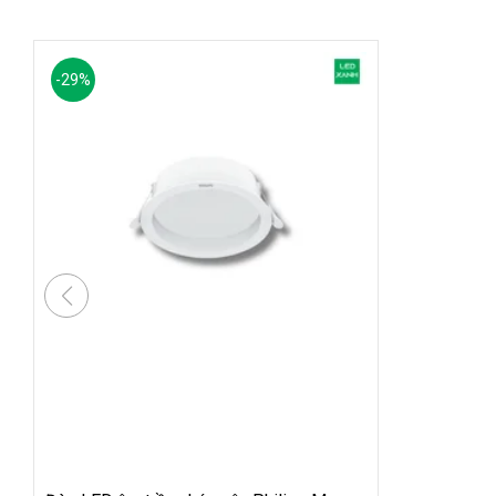
-
29
%