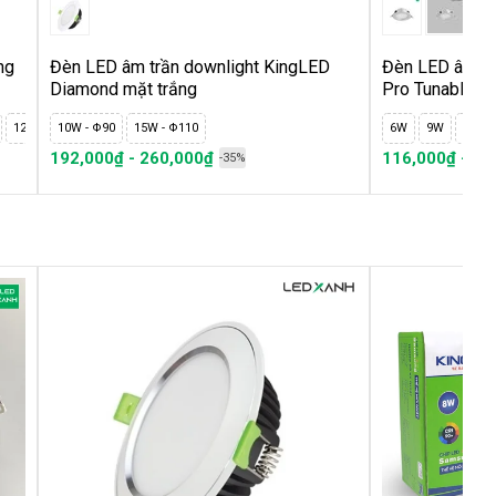
ng
Đèn LED âm trần downlight KingLED
Đèn LED âm tr
Diamond mặt trắng
Pro Tunable
12W- D95
10W - Φ90
15W - Φ110
6W
9W
14W
192,000₫ - 260,000₫
116,000₫ - 44
-35%