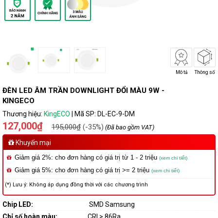
Mô tả
Thông số
ĐÈN LED ÂM TRẦN DOWNLIGHT ĐỔI MÀU 9W -
KINGECO
Thương hiệu:
KingECO
|
Mã SP:
DL-EC-9-DM
127,000₫
195,000₫
(-35%)
(Đã bao gồm VAT)
Khuyến mại
Giảm giá 2%: cho đơn hàng có giá trị từ 1 - 2 triệu
(xem chi tiết)
Giảm giá 5%: cho đơn hàng có giá trị >= 2 triệu
(xem chi tiết)
(*) Lưu ý: Không áp dụng đồng thời với các chương trình
Chip LED:
SMD Samsung
Chỉ số hoàn màu:
CRI > 86Ra