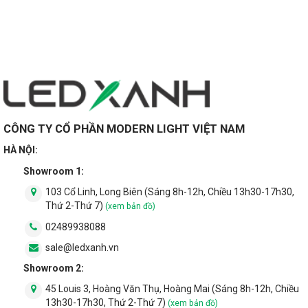
nguyên.
Câu hỏi thường gặp
Thơi gian bảo hành các sản phẩm đèn LED âm trần
là bao lâu?
CÔNG TY CỔ PHẦN MODERN LIGHT VIỆT NAM
Lựa chọn đèn LED âm trần dựa theo tiêu chí nào?
HÀ NỘI:
Showroom 1:
Đèn âm trần có nóng không?
103 Cổ Linh, Long Biên (Sáng 8h-12h, Chiều 13h30-17h30,
Đèn LED âm trần có tuổi thọ bao nhiều?
Thứ 2-Thứ 7)
(xem bản đồ)
02489938088
Đèn LED âm trần có tốn điện không? Đèn led âm
sale@ledxanh.vn
trần có tiết kiệm điện không?
Showroom 2:
Sử dụng đèn LED âm trần có an toàn không?
45 Louis 3, Hoàng Văn Thụ, Hoàng Mai (Sáng 8h-12h, Chiều
13h30-17h30, Thứ 2-Thứ 7)
(xem bản đồ)