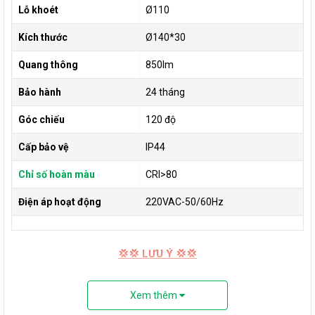
Lỗ khoét
Ø110
Kích thước
Ø140*30
Quang thông
850lm
Bảo hành
24 tháng
Góc chiếu
120 độ
Cấp bảo vệ
IP44
Chỉ số hoàn màu
CRI>80
Điện áp hoạt động
220VAC-50/60Hz
💢💢 LƯU Ý 💢💢
Sản phẩm được bảo hành CHÍNH HÃNG nhà sản xuất trong
2 năm
Xem thêm
Sản phẩm được bảo hành TẬN NƠI theo chính sách của