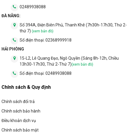
Có nên dùng đèn led âm trần không?
02489938088
ĐÀ NẴNG:
Nên dùng đèn âm trần bao nhiêu w?
Số 394A, Điện Biên Phủ, Thanh Khê (7h30h-17h30, Thứ 2-
Cách tính số lượng đèn led âm trần?
thứ 7)
(xem bản đồ)
Số điện thoại:
02368999918
BẢNG GIÁ ĐÈN LED ÂM TRẦN
HẢI PHÒNG
Bảng giá đèn LED downlight âm trần
tháng
15-L2, Lê Quang Đạo, Ngô Quyền (Sáng 8h-12h, Chiều
Bảng giá đèn led âm trần Philips
tháng
13h30-17h30, Thứ 2-Thứ 7)
(xem bản đồ)
Bảng giá bóng đèn led Philips
tháng
Số điện thoại:
02489938088
Bảng giá
đèn LED âm trần thạch cao
mới nhất tháng
Chính sách & Quy định
Bảng giá
đèn LED âm trần đổi màu
tháng
Báo giá
đèn LED âm trần rọi
tháng
Chính sách đổi trả
Bảng giá
Đèn mắt ếch
cập nhật tháng
Bảng giá
Đèn mắt trâu
cập nhật tháng
Chính sách bảo hành
Công suất đèn LED âm trần phổ biến:
đèn LED âm trần 9W
Điều khoản dịch vụ
Các mẫu
Đèn LED âm trần 7W
Chính sách bảo mật