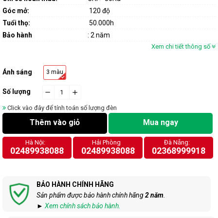
Góc mở:
120 độ
Tuổi thọ:
50.000h
Bảo hành
: 2 năm
Xem chi tiết thông số
Ánh sáng
3 màu
Số lượng
−
cart.general.reduce_quantity
+
cart.general.increase_quantity
Click vào đây để tính toán số lượng đèn
Thêm vào giỏ
Mua ngay
Hà Nội:
Hải Phòng
Đà Nẵng:
02489938088
02489938088
02368999918
BẢO HÀNH CHÍNH HÃNG
Sản phẩm được bảo hành chính hãng
2 năm
.
►
Xem chính sách bảo hành.