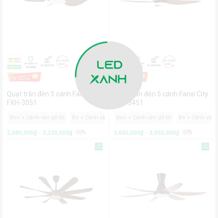
Quạt trần đèn 5 cánh Fanxi City
Quạt trần đèn 5 cánh Fanxi City
FXH-3051
FXH-5451
Đen + Cánh vân gỗ tối
Be + Cánh vân gỗ sáng
Đen + Cánh vân gỗ tối
Trắng
Be + Cánh vân 
2,880,000₫ - 3,230,000₫
-20%
3,600,000₫ - 3,950,000₫
-20%