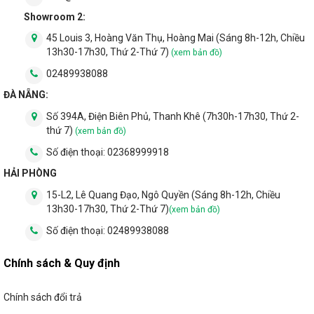
Showroom 2:
45 Louis 3, Hoàng Văn Thụ, Hoàng Mai (Sáng 8h-12h, Chiều
13h30-17h30, Thứ 2-Thứ 7)
(xem bản đồ)
02489938088
ĐÀ NẴNG:
Số 394A, Điện Biên Phủ, Thanh Khê (7h30h-17h30, Thứ 2-
thứ 7)
(xem bản đồ)
Số điện thoại:
02368999918
HẢI PHÒNG
15-L2, Lê Quang Đạo, Ngô Quyền (Sáng 8h-12h, Chiều
13h30-17h30, Thứ 2-Thứ 7)
(xem bản đồ)
Quạt trần có remote
được lắp ở phòng khách, phòng
Số điện thoại:
02489938088
ngủ, phòng bếp hay văn phòng, giúp không gian trở
nên thu hút, tiện nghi hơn. Với những sản phẩm quạt
Chính sách & Quy định
trần đèn có remote, ngoài khả năng làm mát thì chúng
còn được tích hợp khả năng chiếu sáng, nâng cao
Chính sách đổi trả
đẳng cấp của không gian.