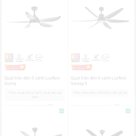
Quạt trần đèn 5 cánh LuxAire
Quạt trần đèn 6 cánh LuxAire
Sunny
Sweep II
Thân quạt trắng Cánh quạt vân gỗ
Thân quạt đen Cánh quạt vân gỗ tối
Thân màu đen mờ Cánh vân gỗ tối
T
xám
3,360,000₫ - 3,950,000₫
-20%
2,880,000₫ - 3,390,000₫
-20%