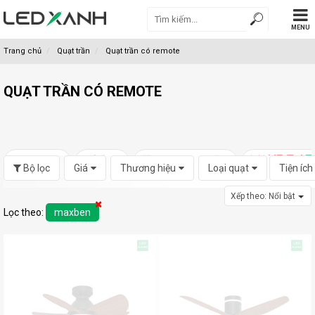
MENU
Trang chủ
Quạt trần
Quạt trần có remote
QUẠT TRẦN CÓ REMOTE
Bộ lọc
Giá
Thương hiệu
Loại quạt
Tiện ích
Xếp theo:
Nổi bật
Lọc theo:
maxben