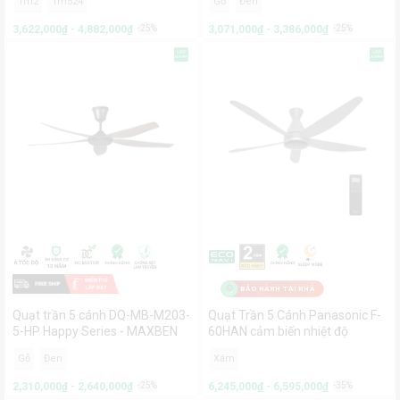
1m2
1m524
Gỗ
Đen
3,622,000₫ - 4,882,000₫
-25%
3,071,000₫ - 3,386,000₫
-25%
BẢO HÀNH TẠI NHÀ
Quạt trần 5 cánh DQ-MB-M203-
Quạt Trần 5 Cánh Panasonic F-
5-HP Happy Series - MAXBEN
60HAN cảm biến nhiệt độ
Econavi
Gỗ
Đen
Xám
2,310,000₫ - 2,640,000₫
-25%
6,245,000₫ - 6,595,000₫
-35%