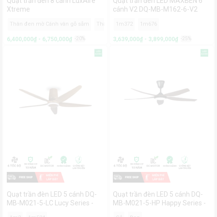
Quạt trần đèn 8 cánh LuxAire
Quạt trần đèn LED MAXBEN 6
Xtreme
cánh V2 DQ-MB-M162-6-V2
Thân đen mờ Cánh vân gỗ sẫm
Thân bạc bóng Cánh ghi xám
1m372
1m676
6,400,000₫ - 6,750,000₫
-20%
3,639,000₫ - 3,899,000₫
-25%
Quạt trần đèn LED 5 cánh DQ-
Quạt trần đèn LED 5 cánh DQ-
MB-M021-5-LC Lucy Series -
MB-M021-5-HP Happy Series -
MAXBEN
MAXBEN