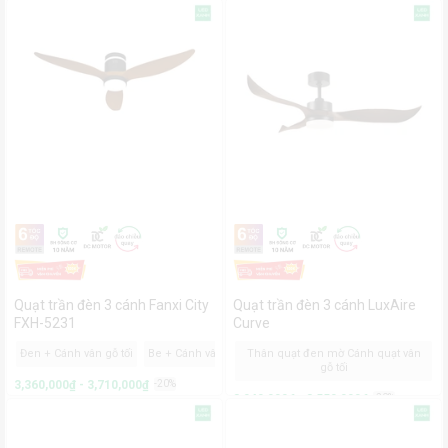
Quạt trần đèn 3 cánh Fanxi City
Quạt trần đèn 3 cánh LuxAire
FXH-5231
Curve
Đen + Cánh vân gỗ tối
Be + Cánh vân gỗ sáng
Thân quạt đen mờ Cánh quạt vân
Trắng
gỗ tối
3,360,000₫ - 3,710,000₫
-20%
3,040,000₫ - 3,550,000₫
-20%