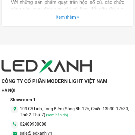
Với những sản phẩm quạt trần hộp số cũ, các chức
năng của quạt đơn giản chỉ có thay đổi cấp độ gió.
Tuy nhiên, với các dòng
quạt trần có remote
thì lại
Xem thêm
khác. Chúng mang nhiều tính năng mới và giúp người
dùng dễ dàng hơn trong quá trình sử dụng.
Thay vì phải lại trực tiếp bảng điều khiển gắn cố định
trên tường, bạn có thể mang remote đặt ở nhiều vị trí
trong phòng. Điều này sẽ giúp bạn thuận tiện hơn trong
quá trình bật tắt, tăng giảm cấp độ gió.
2. Thiết kế sang trọng, hiện đại
CÔNG TY CỔ PHẦN MODERN LIGHT VIỆT NAM
Các dòng
quạt trần có remote
đều sở hữu những
kiểu dáng thiết kế bắt mắt với chất liệu tốt. Quạt trần là
HÀ NỘI:
vật dụng trang trí nội thất được nhiều người lựa chọn
Showroom 1:
và phù hợp với nhiều phong cách thiết kế khác nhau.
103 Cổ Linh, Long Biên (Sáng 8h-12h, Chiều 13h30-17h30,
Thứ 2-Thứ 7)
(xem bản đồ)
02489938088
sale@ledxanh.vn