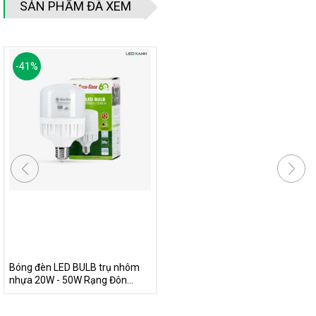
SẢN PHẨM ĐÃ XEM
xâm nhập.
-
41
%
Bóng đèn LED BULB trụ nhôm
nhựa 20W - 50W Rạng Đôn...