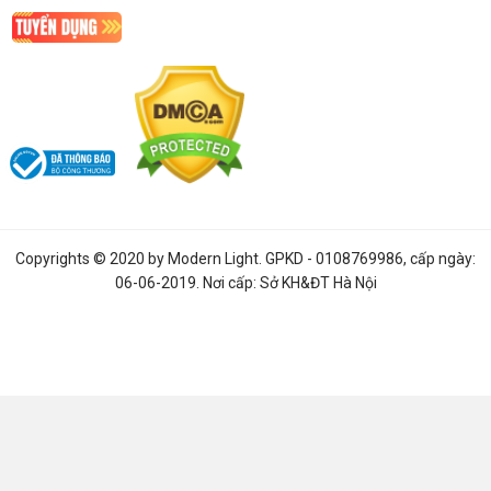
chất lượng ánh sáng của đèn cực kỳ tốt. Ánh sáng phát ra
đúng màu, không bị biến đổi hay có hiện tưởng sụt màu, sai
màu.
Không gian được chiếu sáng hiển thị màu sắc trung thực vốn
có, ít bị sai màu. Và đặc biệt, khi sử dụng một thời gian đen sẽ
không bị tối viền hay đen đầu đèn. Bạn hoàn toàn yên tâm khi
sử dụng các sản phẩm mà Led Xanh phân phối.
Copyrights © 2020 by
Modern Light
. GPKD - 0108769986, cấp ngày:
06-06-2019. Nơi cấp: Sở KH&ĐT Hà Nội
2.7. Bảo hành chính hãng 2 năm