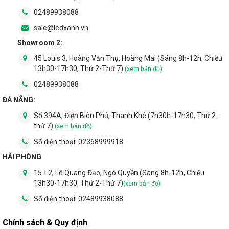
02489938088
sale@ledxanh.vn
Showroom 2:
45 Louis 3, Hoàng Văn Thụ, Hoàng Mai (Sáng 8h-12h, Chiều
13h30-17h30, Thứ 2-Thứ 7)
(xem bản đồ)
02489938088
ĐÀ NẴNG:
Số 394A, Điện Biên Phủ, Thanh Khê (7h30h-17h30, Thứ 2-
thứ 7)
(xem bản đồ)
Số điện thoại:
02368999918
HẢI PHÒNG
15-L2, Lê Quang Đạo, Ngô Quyền (Sáng 8h-12h, Chiều
13h30-17h30, Thứ 2-Thứ 7)
(xem bản đồ)
Đèn led bulb tròn Rạng Đông sử dụng đui E27 phổ biến trên thị
trường. Chúng rất phổ biến và dễ dàng thay thế, lắp đặt với mọi
Số điện thoại:
02489938088
sản phẩm đèn chiếu sáng.
Chính sách & Quy định
2.5. Tuổi thọ cao đạt 20.000h chiếu sáng