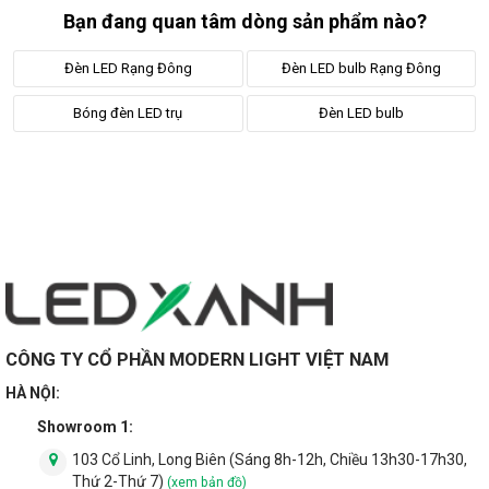
Bạn đang quan tâm dòng sản phẩm nào?
Chip led được thiết kế nằm trên mạch in bằng nhôm, giúp chip
led thoát nhiệt tốt hơn và đảm bảo tuổi thọ của đèn.
Đèn LED Rạng Đông
Đèn LED bulb Rạng Đông
2.3. Đa dạng công suất và kích thước
Bóng đèn LED trụ
Đèn LED bulb
bóng đèn
Hãng có 4 công suất cho đòng bulb trụ bao gồm
20w, 30w,
40w, 50w
tương ứng với nó là kích thước của đèn. Công suất
càng cao thì đèn có kích thước càng lớn.
2.4. Tiếp điện chuẩn đui E27
Theo như thống kê bán hàng của LED Xanh và sản phẩm mà
các nhà cung cấp bán ra tại thị trường Việt Nam thì các mẫu
CÔNG TY CỔ PHẦN MODERN LIGHT VIỆT NAM
đèn tiếp điện đui E27 là phổ biến nhất.
HÀ NỘI:
Showroom 1:
103 Cổ Linh, Long Biên (Sáng 8h-12h, Chiều 13h30-17h30,
Thứ 2-Thứ 7)
(xem bản đồ)