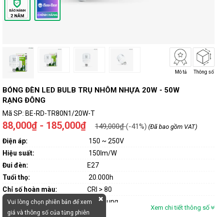
Mô tả
Thông số
BÓNG ĐÈN LED BULB TRỤ NHÔM NHỰA 20W - 50W
RẠNG ĐÔNG
Mã SP:
BE-RD-TR80N1/20W-T
88,000₫ - 185,000₫
149,000₫
(-41%)
(Đã bao gồm VAT)
Điện áp:
150 ~ 250V
Hiệu suất:
150lm/W
Đui đèn:
E27
Tuổi thọ:
20.000h
Chỉ số hoàn màu:
CRI > 80
Chip LED:
Samsung
Vui lòng chọn phiên bản để xem
Xem chi tiết thông số
giá và thông số của từng phiên
Bảo hành
: 2 năm