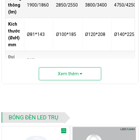
thông
1900/1860
2850/2550
3800/3400
4750/4250
(lm)
Kích
thước
Ø81*143
Ø100*185
Ø120*208
Ø140*225
(ØxH)
mm
Đui
E27
đèn
Xem thêm
Chất
Nhôm nhựa
liệu
Chỉ số
hoàn
CRI>80
màu
BÓNG ĐÈN LED TRỤ
Tuổi
20.000h
thọ