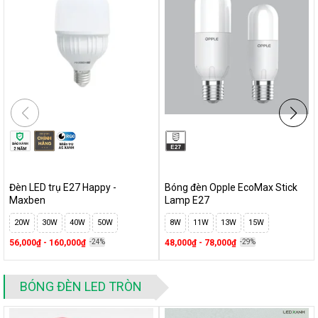
Bảo
2 năm
hành
2. Đánh giá chi tiết đèn LED Bulb trụ nhôm
nhựa 20W - 50W Rạng Đông
2.1. Thiết kế hình trụ thẩm mỹ
Mẫu đèn bulb trụ Rạng Đông
thiết kế đẹp mắt và đảm bảo
tính thẩm mỹ
Đèn LED trụ E27 Happy -
Bóng đèn Opple EcoMax Stick
Maxben
Lamp E27
20W
30W
40W
50W
8W
11W
13W
15W
56,000₫ - 160,000₫
-24%
48,000₫ - 78,000₫
-29%
BÓNG ĐÈN LED TRÒN