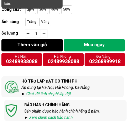
bản.
Công suất
20W
30W
40W
50W
Ánh sáng
Trắng
Vàng
Số lượng
−
cart.general.reduce_quantity
+
cart.general.increase_quantity
Thêm vào giỏ
Mua ngay
Hà Nội:
Hải Phòng
Đà Nẵng:
02489938088
02489938088
02368999918
HỖ TRỢ LẮP ĐẶT CÓ TÍNH PHÍ
Áp dụng tại Hà Nội, Hải Phòng, Đà Nẵng
►
Click để tính chi phí lắp đặt
BẢO HÀNH CHÍNH HÃNG
Sản phẩm được bảo hành chính hãng
2 năm
.
►
Xem chính sách bảo hành.