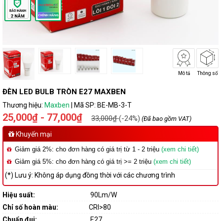
Mô tả
Thông số
ĐÈN LED BULB TRÒN E27 MAXBEN
Thương hiệu:
Maxben
|
Mã SP:
BE-MB-3-T
25,000₫ - 77,000₫
33,000₫
(-24%)
(Đã bao gồm VAT)
Khuyến mại
Giảm giá 2%: cho đơn hàng có giá trị từ 1 - 2 triệu
(xem chi tiết)
Giảm giá 5%: cho đơn hàng có giá trị >= 2 triệu
(xem chi tiết)
(*) Lưu ý: Không áp dụng đồng thời với các chương trình
Hiệu suất:
90Lm/W
Chỉ số hoàn màu:
CRI>80
Chuẩn đui:
E27