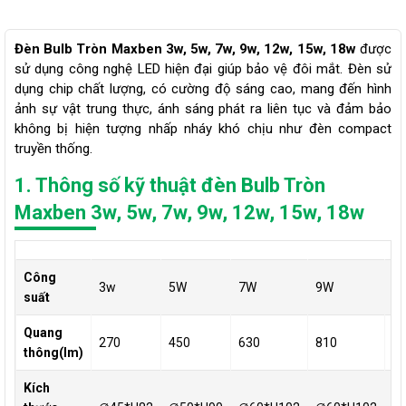
Đèn Bulb Tròn Maxben 3w, 5w, 7w, 9w, 12w, 15w, 18w
được
sử dụng công nghệ LED hiện đại giúp bảo vệ đôi mắt. Đèn sử
dụng chip chất lượng, có cường độ sáng cao, mang đến hình
ảnh sự vật trung thực, ánh sáng phát ra liên tục và đảm bảo
không bị hiện tượng nhấp nháy khó chịu như đèn compact
truyền thống.
1. Thông số kỹ thuật đèn Bulb Tròn
Maxben 3w, 5w, 7w, 9w, 12w, 15w, 18w
Công
3w
5W
7W
9W
1
suất
Quang
270
450
630
810
1
thông(lm)
Kích