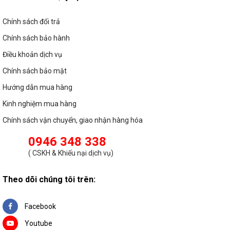
Chính sách đổi trả
Chính sách bảo hành
Điều khoản dịch vụ
Chính sách bảo mật
Hướng dẫn mua hàng
Kinh nghiệm mua hàng
Chính sách vận chuyển, giao nhận hàng hóa
0946 348 338
(
CSKH & Khiếu nại dịch vụ
)
2.5. Tuổi thọ cao đạt 15.000h chiếu sáng
Theo dõi chúng tôi trên:
So với tuổi thọ của bóng đèn sợi đốt hay bóng huỳnh quang
compact, tuổi thọ của đèn LED bulb tròn Maxben vượt trội hơn
Facebook
nhiều.
Youtube