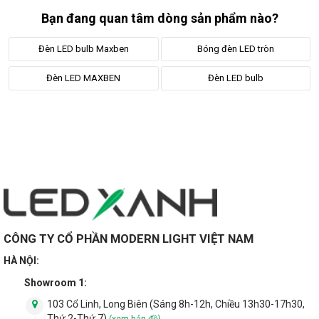
Bạn đang quan tâm dòng sản phẩm nào?
2.3. Đa dạng công suất và kích thước
Đèn LED bulb Maxben
Bóng đèn LED tròn
bóng đèn
Đèn LED MAXBEN
Đèn LED bulb
Hiện nay, LED Xanh là nhà phân phối của thương hiệu Maxben
trên thị trường. Maxben liên tục lắng nghe khách hàng và cải
tiến chất lượng sản phẩm định kỳ để đưa ra thị trường những
mãu sản phẩm chất lượng nhất.
Hãng có 7 công suất cho dòng bulb tròn bao gồm
3w, 5w, 7w,
9w, 12w, 15w, 18w
tương ứng với nó là kích thước của đèn.
Công suất càng cao thì đèn có kích thước càng lớn.
CÔNG TY CỔ PHẦN MODERN LIGHT VIỆT NAM
HÀ NỘI:
Showroom 1:
103 Cổ Linh, Long Biên (Sáng 8h-12h, Chiều 13h30-17h30,
Thứ 2-Thứ 7)