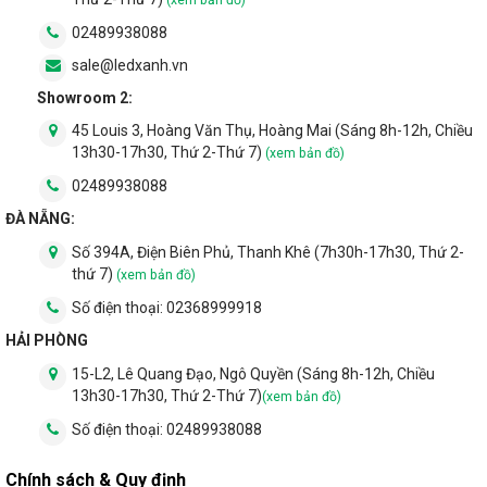
(xem bản đồ)
02489938088
sale@ledxanh.vn
Showroom 2:
45 Louis 3, Hoàng Văn Thụ, Hoàng Mai (Sáng 8h-12h, Chiều
13h30-17h30, Thứ 2-Thứ 7)
2.4. Tiếp điện chuẩn đui E27
(xem bản đồ)
02489938088
Theo như thống kê bán hàng của LED Xanh và sản phẩm mà
ĐÀ NẴNG:
các nhà cung cấp bán ra tại thị trường Việt Nam thì các mẫu
đèn tiếp điện đui E27 là phổ biến nhất. Tiếp sau đó là đui E14.
Số 394A, Điện Biên Phủ, Thanh Khê (7h30h-17h30, Thứ 2-
thứ 7)
(xem bản đồ)
Đèn led bulb Maxben sử dụng đui E27 phổ biến trên thị trường.
Số điện thoại:
02368999918
Chúng rất phổ biến và dễ dàng thay thế, lắp đặt với mọi sản
phẩm đèn chiếu sáng.
HẢI PHÒNG
15-L2, Lê Quang Đạo, Ngô Quyền (Sáng 8h-12h, Chiều
13h30-17h30, Thứ 2-Thứ 7)
(xem bản đồ)
Số điện thoại:
02489938088
Chính sách & Quy định