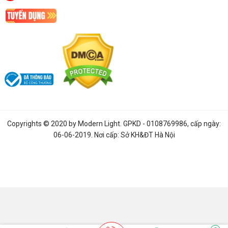
Bóng đèn sợi đốt trung bình kéo dài khoảng một nghìn giờ. Tuổi
thọ của bulb maxben trung bình là 15.000 giờ. Điều này có nghĩa
là một bóng đèn LED có thể tồn tại từ 6 đến 8 năm trước khi
bạn cần thay thế nó. Ưu việt hơn hẳn so với các giải pháp chiếu
sáng cũ.
Như vậy, tiết kiệm không chỉ mở rộng đến chi phí thay thế mà
còn cả chi phí bảo trì hóa đơn chiếu sáng của công ty bạn.
Copyrights © 2020 by
Modern Light
. GPKD - 0108769986, cấp ngày:
06-06-2019. Nơi cấp: Sở KH&ĐT Hà Nội