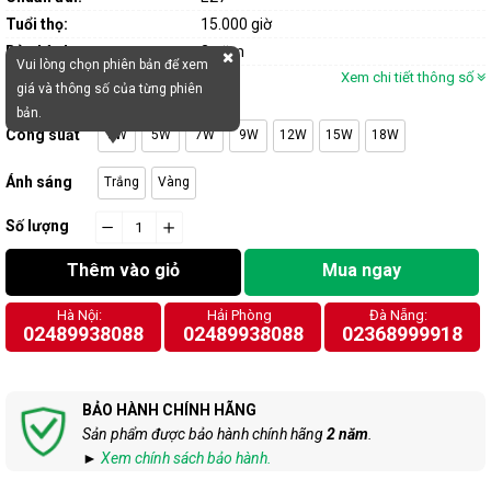
Tuổi thọ:
15.000 giờ
Bảo hành:
2 năm
Vui lòng chọn phiên bản để xem
Xem chi tiết thông số
giá và thông số của từng phiên
bản.
Công suất
3W
5W
7W
9W
12W
15W
18W
Ánh sáng
Trắng
Vàng
Số lượng
−
cart.general.reduce_quantity
+
cart.general.increase_quantity
Thêm vào giỏ
Mua ngay
Hà Nội:
Hải Phòng
Đà Nẵng:
02489938088
02489938088
02368999918
BẢO HÀNH CHÍNH HÃNG
Sản phẩm được bảo hành chính hãng
2 năm
.
►
Xem chính sách bảo hành.