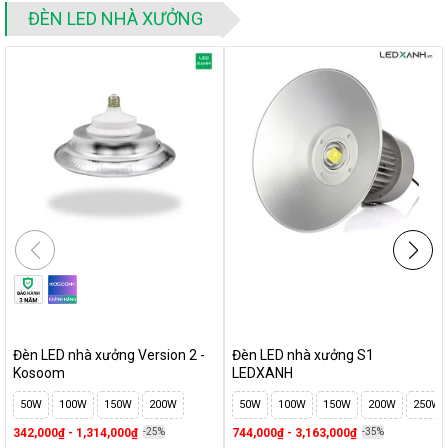
ĐÈN LED NHÀ XƯỞNG
Đèn LED nhà xưởng Version 2 -
Đèn LED nhà xưởng S1
Kosoom
LEDXANH
50W
100W
150W
200W
50W
100W
150W
200W
250W
342,000₫ - 1,314,000₫
-25%
744,000₫ - 3,163,000₫
-35%