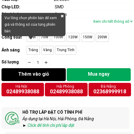
Chip LED:
SMD
Bảo hành:
2 năm
Vui lòng chọn phiên bản để xem
Xem chi tiết thông số
giá và thông số của từng phiên
bản.
Công suất
50W
70W
100W
120W
150W
200W
Ánh sáng
Trắng
Vàng
Trung Tính
Số lượng
−
cart.general.reduce_quantity
+
cart.general.increase_quantity
Thêm vào giỏ
Mua ngay
Hà Nội:
Hải Phòng
Đà Nẵng:
02489938088
02489938088
02368999918
HỖ TRỢ LẮP ĐẶT CÓ TÍNH PHÍ
Áp dụng tại Hà Nội, Hải Phòng, Đà Nẵng
►
Click để tính chi phí lắp đặt