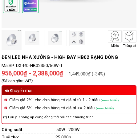
Mô tả
Thông số
ĐÈN LED NHÀ XƯỞNG - HIGH BAY HB02 RẠNG ĐÔNG
Mã SP:
DX-RD-HB02350/50W-T
956,000₫ - 2,388,000₫
1,449,000₫
(-34%)
(Đã bao gồm VAT)
Khuyến mại
Giảm giá 2%: cho đơn hàng có giá trị từ 1 - 2 triệu
(xem chi tiết)
Giảm giá 5%: cho đơn hàng có giá trị >= 2 triệu
(xem chi tiết)
(*) Lưu ý: Không áp dụng đồng thời với các chương trình
Công suất:
50W - 200W
Tuổi thọ:
25.000h