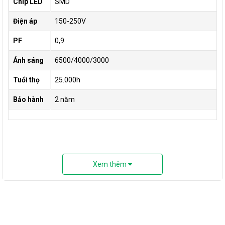
Chip LED
SMD
Điện áp
150-250V
PF
0,9
Ánh sáng
6500/4000/3000
Tuổi thọ
25.000h
Bảo hành
2 năm
Xem thêm