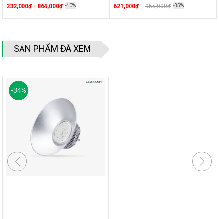
232,000₫ - 864,000₫
-40%
621,000₫
955,000₫
-35%
SẢN PHẨM ĐÃ XEM
-
34
%