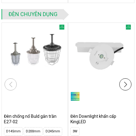
ĐÈN CHUYÊN DỤNG
Đèn chống nổ Buld gắn trần
Đèn Downlight khẩn cấp
E27-02
KingLED
D145mm
D200mm
D245mm
3W