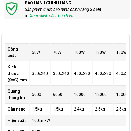
BẢO HÀNH CHÍNH HÃNG
Sản phẩm được bảo hành chính hãng
2 năm
.
►
Xem chính sách bảo hành.
Công
50W
70W
100W
120W
150W
suất
Kích
thước
350x240
350x240
450x280
450x280
450x28
(ØxC) mm
Quang
5000
6650
10000
12000
15000
thông lm
Cân nặng
1.5kg
1.5kg
2.4kg
2.6kg
2.6kg
Hiệu suất
100Lm/W