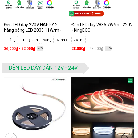
BẢO HÀNH TẠI NHÀ
Đèn LED dây 220V HAPPY 2
Đèn LED dây 2835 7W/m - 220V
hàng bóng LED 2835 11W/m -
- KingECO
Maxben
Trắng
Trung tính
Vàng
Xanh dương
7W/m
Đổi màu Trắng - Vàng
Đổi màu X
36,000₫ - 52,000₫
-23%
28,000₫
43,000₫
-35%
ĐÈN LED DÂY DÁN 12V - 24V