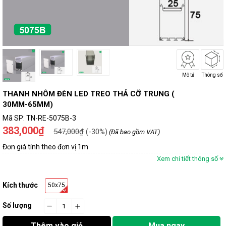
Mô tả
Thông số
THANH NHÔM ĐÈN LED TREO THẢ CỠ TRUNG (
30MM-65MM)
Mã SP:
TN-RE-5075B-3
383,000₫
547,000₫
(-30%)
(Đã bao gồm VAT)
Đơn giá tính theo đơn vị 1m
Xem chi tiết thông số
Kích thước
50x75
Số lượng
−
cart.general.reduce_quantity
+
cart.general.increase_quantity
Thêm vào giỏ
Mua ngay