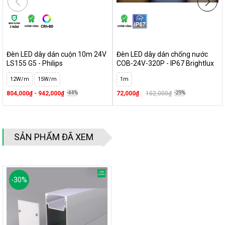
Đèn LED dây dán cuộn 10m 24V
Đèn LED dây dán chống nước
LS155 G5 - Philips
COB-24V-320P - IP67 Brightlux
12W/m
15W/m
1m
804,000₫ - 942,000₫
-44%
72,000₫
102,000₫
-29%
SẢN PHẨM ĐÃ XEM
-
30
%