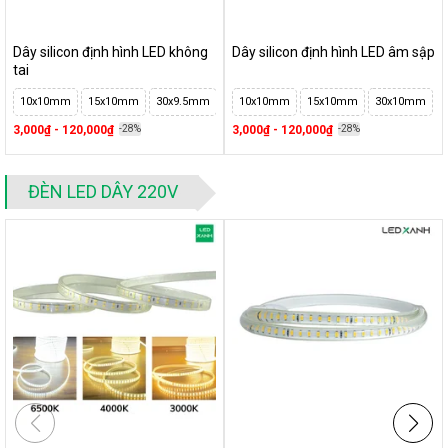
Dây silicon định hình LED không
Dây silicon định hình LED âm sập
tai
10x10mm
15x10mm
30x9.5mm
30x20mm
10x10mm
50x20mm
15x10mm
12x12mm
30x10mm
16
3,000₫ - 120,000₫
-28%
3,000₫ - 120,000₫
-28%
ĐÈN LED DÂY 220V