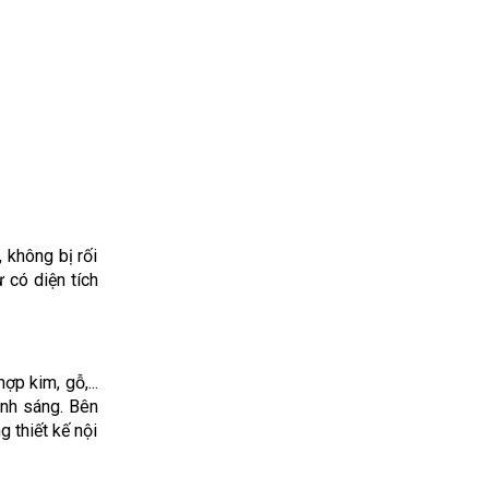
không bị rối
 có diện tích
ợp kim, gỗ,...
ánh sáng. Bên
 thiết kế nội