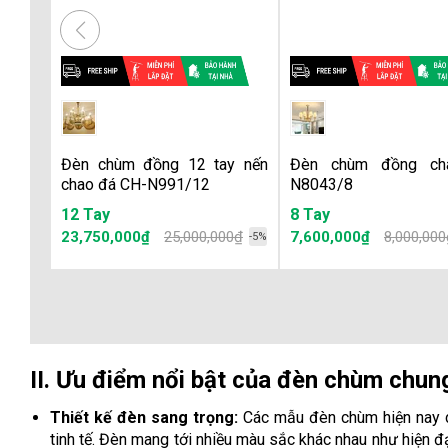
Đèn chùm đồng 12 tay nến
Đèn chùm đồng ch
chao đá CH-N991/12
N8043/8
12 Tay
8 Tay
23,750,000₫
25,000,000₫
7,600,000₫
8,000,000
-5%
II. Ưu điểm nổi bật của đèn chùm chun
Thiết kế đèn sang trọng:
Các mẫu đèn chùm hiện nay dù
tinh tế. Đèn mang tới nhiều màu sắc khác nhau như hiện đại