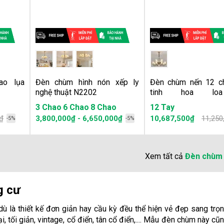
ao lụa
Đèn chùm hình nón xếp ly
Đèn chùm nến 12 c
nghệ thuật N2202
tinh hoa lo
MDN8037/12
3 Chao
6 Chao
8 Chao
12 Tay
₫
3,800,000₫ - 6,650,000₫
10,687,500₫
11,250
-5%
-5%
Xem tất cả
Đèn chùm 
g cư
 là thiết kế đơn giản hay cầu kỳ đều thể hiện vẻ đẹp sang trọ
, tối giản, vintage, cổ điển, tân cổ điển,.... Mẫu đèn chùm này cũ