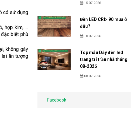
15-07-2026
hỏ có sử dụng
Đèn LED CRI> 90 mua ở
đâu?
hợp kim,.....
đặc biệt phù
10-07-2026
ại, không gây
Top mẫu Dây đèn led
 lại ấn tượng
trang trí trần nhà tháng
08-2026
08-07-2026
Facebook