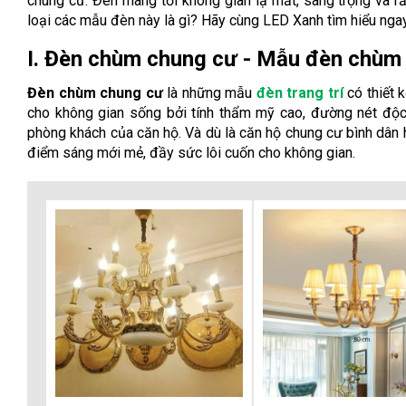
chung cư. Đèn mang tới không gian lạ mắt, sang trọng và 
loại các mẫu đèn này là gì? Hãy cùng LED Xanh tìm hiểu nga
I. Đèn chùm chung cư - Mẫu đèn chùm 
Đèn chùm chung cư
là những mẫu
đèn trang trí
có thiết 
cho không gian sống bởi tính thẩm mỹ cao, đường nét độ
phòng khách của căn hộ. Và dù là căn hộ chung cư bình dân h
điểm sáng mới mẻ, đầy sức lôi cuốn cho không gian.