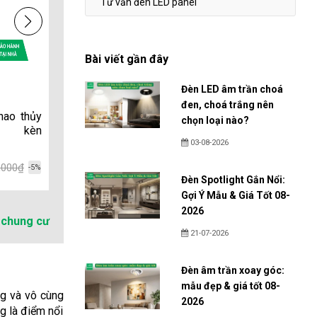
Tư vấn đèn LED panel
Bài viết gần đây
Đèn LED âm trần choá
đen, choá trắng nên
hao thủy
Đèn chùm nến 15 chao thủy
Đèn chùm nến 16
chọn loại nào?
a kèn
tinh CH-N6902/15
CH-N3839/16
03-08-2026
15 Tay
16 Tay
,000₫
8,775,000₫
9,750,000₫
19,000,000₫
20,0
-5%
-10%
Đèn Spotlight Gắn Nổi:
Gợi Ý Mẫu & Giá Tốt 08-
2026
chung cư
21-07-2026
Đèn âm trần xoay góc:
mẫu đẹp & giá tốt 08-
ng và vô cùng
2026
ng là điểm nổi