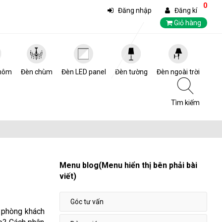
0
Đăng nhập
Đăng kí
Giỏ hàng
hôm
Đèn chùm
Đèn LED panel
Đèn tường
Đèn ngoài trời
Tìm kiếm
Menu blog(Menu hiển thị bên phải bài
viết)
Góc tư vấn
m phòng khách