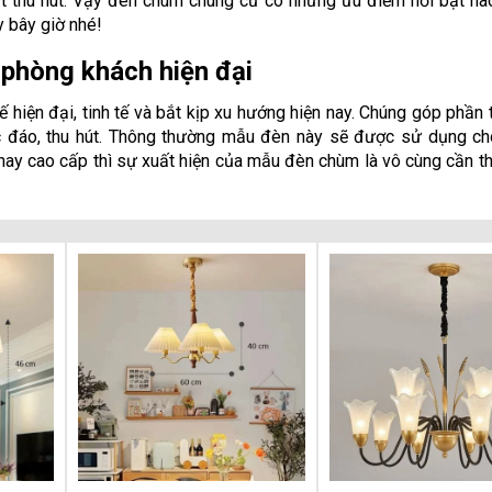
rất thu hút. Vậy đèn chùm chung cư có những ưu điểm nổi bật n
y bây giờ nhé!
phòng khách hiện đại
kế hiện đại, tinh tế và bắt kịp xu hướng hiện nay. Chúng góp phần
c đáo, thu hút. Thông thường mẫu đèn này sẽ được sử dụng ch
ay cao cấp thì sự xuất hiện của mẫu đèn chùm là vô cùng cần thi