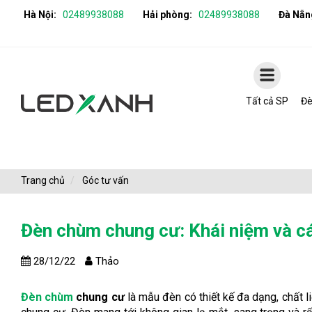
Hà Nội:
02489938088
Hải phòng:
02489938088
Đà Nẵn
Tất cả SP
Đè
Trang chủ
Góc tư vấn
Đèn chùm chung cư: Khái niệm và c
28/12/22
Thảo
Đèn chùm
chung cư
là mẫu đèn có thiết kế đa dạng, chất 