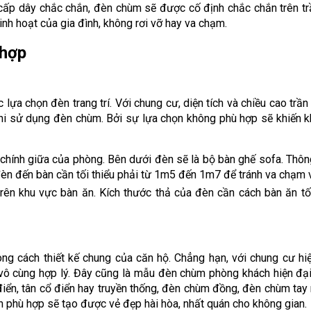
 cấp dây chắc chắn, đèn chùm sẽ được cố định chắc chắn trên tr
inh hoạt của gia đình, không rơi vỡ hay va chạm.
 hợp
c lựa chọn đèn trang trí. Với chung cư, diện tích và chiều cao trầ
khi sử dụng đèn chùm. Bởi sự lựa chọn không phù hợp sẽ khiến k
hính giữa của phòng. Bên dưới đèn sẽ là bộ bàn ghế sofa. Thô
 đèn đến bàn cần tối thiểu phải từ 1m5 đến 1m7 để tránh va chạm 
ên khu vực bàn ăn. Kích thước thả của đèn cần cách bàn ăn tố
ng cách thiết kế chung của căn hộ. Chẳng hạn, với chung cư hi
 vô cùng hợp lý. Đây cũng là mẫu đèn chùm phòng khách hiện đạ
iển, tân cổ điển hay truyền thống, đèn chùm đồng, đèn chùm tay 
 phù hợp sẽ tạo được vẻ đẹp hài hòa, nhất quán cho không gian.