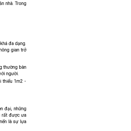
ần nhà. Trong
n khá đa dạng.
hông gian trở
ng thường bàn
với người.
i thiểu 1m2 -
ện đại, những
i rất được ưa
nến là sự lựa