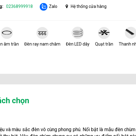
g:
02368999918
Zalo
Hệ thống cửa hàng
n âm trần
Đèn ray nam châm
Đèn LED dây
Quạt trần
Thanh n
ách chọn
liệu và màu sắc đèn vô cùng phong phú. Nổi bật là mẫu đèn chù