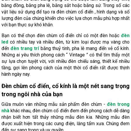
bằng đồng, bằng pha lê, bằng sắt hoặc bằng sứ. Trong số các
vật liệu sử dụng để tạo ra đèn chùm cổ điển , hình dạng và số
lượng đèn của chúng khiến cho việc lựa chọn mẫu phù hợp nhất
với bạn thực sự khó khăn.
Bạn có thể chọn đèn chùm cổ điển chỉ có một đèn hoặc
đèn
led
có nhiều tay và nhiều đèn, từ kim loại được mạ vàng cho
đến
đèn trang trí
bằng thuỷ tinh, pha lê mang đến vẻ cổ kính.
Những ai yêu thích phong cách “ Vintage ” có thể tìm thấy một
sự lựa chọn tuyệt vời, với nhiều đèn chiếu sáng, thiết kế nhiều
tầng, gợi lên phong cách của một thời cổ điển rất được thịnh
hành ngày nay.
Đèn chùm cổ điển, cổ kính là một nét sang trọng
trong ngôi nhà của bạn
Giữa muôn vàn những mẫu sản phẩm đèn chùm -
đèn trong
nhà
khác nhau, đèn chùm cổ điển đem đến phong cách dễ dàng
nhận biết hơn tất thảy những mẫu đèn kia. Những mẫu đèn
được xuất hiện trong các cung điện, lăng tẩm xưa. Chúng đem
đến sự sang trọng và uy quyền.