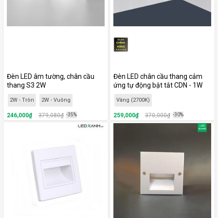
Đèn LED âm tường, chân cầu
Đèn LED chân cầu thang cảm
thang S3 2W
ứng tự động bật tắt CDN - 1W
CEQ11019
2W - Tròn
2W - Vuông
Vàng (2700K)
246,000₫
379,080₫
-35%
259,000₫
370,000₫
-30%