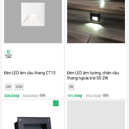
Đèn LED âm cầu thang CT15
Đèn LED âm tường, chân cầu
thang ngoài trời S0 2W
24V
220V
2W
328,000₫
504,360₫
-35%
191,000₫
293,760₫
-35%