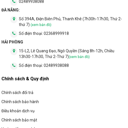
02489938088
ĐÀ NẴNG:
Số 394A, Điện Biên Phủ, Thanh Khê (7h30h-17h30, Thứ 2-
thứ 7)
(xem bản đồ)
Số điện thoại:
02368999918
HẢI PHÒNG
15-L2, Lê Quang Đạo, Ngô Quyền (Sáng 8h-12h, Chiều
13h30-17h30, Thứ 2-Thứ 7)
(xem bản đồ)
Số điện thoại:
02489938088
Chính sách & Quy định
Chính sách đổi trả
Đèn cầu thang hiện tại trong 1 căn hộ sang trọng
Chính sách bảo hành
Điều khoản dịch vụ
Đèn cầu thang tân cổ điển
Chính sách bảo mật
Đặc trưng của phong cách tân cổ điển chính là sự
pha