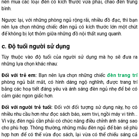
nên mua các loại đèn có kích thước vừa phải, chao đèn trung
bình.
Ngược lại, với những phòng ngủ rộng rãi, nhiều đồ đạc, thì bạn
nên lựa chọn những chiếc đèn ngủ có kích thước lớn một chút
để không bị lọt thỏm giữa những đồ nội thất xung quanh.
c. Độ tuổi người sử dụng
Tùy thuộc vào độ tuổi của người sử dụng mà họ sẽ đưa ra
những lựa chọn khác nhau:
Đối với trẻ em:
Bạn nên lựa chọn những chiếc
đèn trang trí
phòng ngủ bắt mắt, có hình dáng ngộ nghĩnh, được trang trí
bằng các hoạ tiết đáng yêu và ánh sáng đèn ngủ nhẹ để bé có
cảm giác ngon giấc hơn.
Đối với người trẻ tuổi:
Đối với đối tượng sử dụng này, họ có
nhiều nhu cầu hơn như đọc sách báo, xem tivi, ngồi máy vi tính…
Vì vậy, đèn ngủ cần phải có chức năng điều chỉnh ánh sáng sao
cho phù hợp. Thông thường, những mẫu đèn ngủ để bàn sẽ phù
hợp hơn để có thể vừa đọc sách, lại vừa có thể chiếu sáng cả