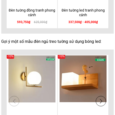
Đèn tường đồng tranh phong
Đèn tường led tranh phong
Đè
cảnh
cảnh
593,750₫
625,000₫
337,500₫ - 405,000₫
Gợi ý một số mẫu đèn ngủ treo tường sử dụng bóng led:
-10%
-10%
-20