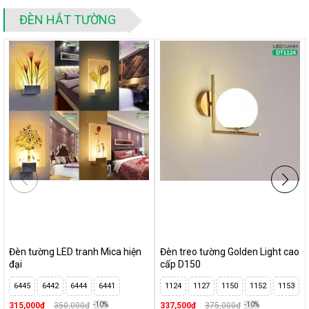
ĐÈN HẮT TƯỜNG
Đèn tường LED tranh Mica hiện
Đèn treo tường Golden Light cao
đại
cấp D150
6445
6442
6444
6441
1124
1127
1150
1152
1153
315,000₫
350,000₫
-10%
337,500₫
375,000₫
-10%