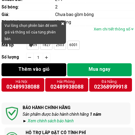
Số bóng:
2
Giá:
Chưa bao gồm bóng
Bảo hành:
12 tháng
Vui lòng chọn phiên bản để xem
Xem chi tiết thông số
giá và thông số của từng phiên
bản.
Mã sp
2509
1827
2503
6001
Số lượng
−
cart.general.reduce_quantity
+
cart.general.increase_quantity
Thêm vào giỏ
Mua ngay
Hà Nội:
Hải Phòng
Đà Nẵng:
02489938088
02489938088
02368999918
BẢO HÀNH CHÍNH HÃNG
Sản phẩm được bảo hành chính hãng
1 năm
►
Xem chính sách bảo hành
HỖ TRỢ LẮP ĐẶT CÓ TÍNH PHÍ