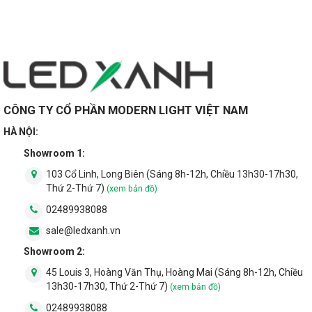
nhiệm vụ trang trí, điểm nhấn nổi bật không gian. Được lắp đặt
ở các khu vực như
Tòa nhà - văn phòng công vụ
Khách sạn, nhà hàng
Biệt thự, nhà tầng cao cấp ...
CÔNG TY CỔ PHẦN MODERN LIGHT VIỆT NAM
HÀ NỘI:
Showroom 1:
103 Cổ Linh, Long Biên (Sáng 8h-12h, Chiều 13h30-17h30,
Thứ 2-Thứ 7)
(xem bản đồ)
02489938088
sale@ledxanh.vn
Showroom 2:
45 Louis 3, Hoàng Văn Thụ, Hoàng Mai (Sáng 8h-12h, Chiều
13h30-17h30, Thứ 2-Thứ 7)
(xem bản đồ)
02489938088