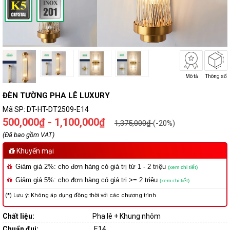
Mô tả
Thông số
ĐÈN TƯỜNG PHA LÊ LUXURY
Mã SP:
DT-HT-DT2509-E14
500,000₫ - 1,100,000₫
1,375,000₫
(-20%)
(Đã bao gồm VAT)
Khuyến mại
Giảm giá 2%: cho đơn hàng có giá trị từ 1 - 2 triệu
(xem chi tiết)
Giảm giá 5%: cho đơn hàng có giá trị >= 2 triệu
(xem chi tiết)
(*) Lưu ý: Không áp dụng đồng thời với các chương trình
Chất liệu:
Pha lê + Khung nhôm
Chuẩn đui:
E14