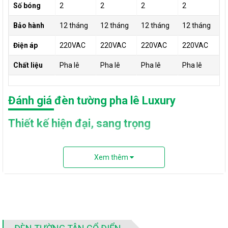
Số bóng
2
2
2
2
Bảo hành
12 tháng
12 tháng
12 tháng
12 tháng
Điện áp
220VAC
220VAC
220VAC
220VAC
Chất liệu
Pha lê
Pha lê
Pha lê
Pha lê
Đánh giá đèn tường pha lê Luxury
Thiết kế hiện đại, sang trọng
Bộ sưu tập các mẫu đèn tường pha lê mà LED Xanh đang giới
thiệu cho các bạn chính là những mẫu mới hiện đại và được ưa
Xem thêm
chuộng thời điểm gần đây. Đèn với lỗi thiết kế tạo hình đơn giản
từ các thanh pha lê dạng tròn, dẹt, đa giác ... được kết nối với
nhau thành các hình dạng đèn bắt mắt và thu hút.
Với các mẫu đèn này, chúng sẽ biến hóa không gian trở nên
sang trọng hơn bao giờ hết. Đây là những mẫu đèn được các