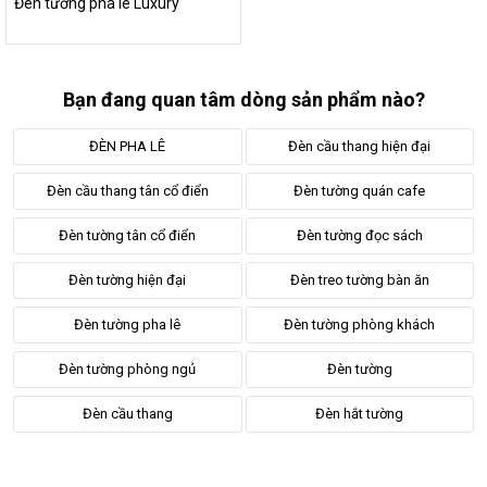
Đèn tường pha lê Luxury
Bộ sưu tập đèn tường pha lê này chủ yếu là các sản phẩm sử
dụng nguồn sáng từ bóng led đui xoáy E14. Với 2 đầu bóng đui
xoáy, bạn cần trang bị bộ 2 bóng đèn đi kèm tùy thuộc vào sở
Bạn đang quan tâm dòng sản phẩm nào?
thích.
Đây là thiết kế nguồn sáng linh động, dễ dàng thay thế, tùy
ĐÈN PHA LÊ
Đèn cầu thang hiện đại
chọn loại bóng led mà bạn yêu thích để sử dụng và thay đổi
chúng một cách dễ dàng.
Đèn cầu thang tân cổ điển
Đèn tường quán cafe
Sử dụng bóng đèn công nghệ led hiện đại đảm bảo khả năng
Đèn tường tân cổ điển
Đèn tường đọc sách
tiết kiệm điện, tuổi thọ cao và không nhấp nháy gây hại
mắt. Cân nhắc sử dụng bóng đèn led nến hoặc bóng filament -
Đèn tường hiện đại
Đèn treo tường bàn ăn
bóng giả sợi đốt.
Đèn tường pha lê
Đèn tường phòng khách
Lắp đặt linh động, phù hợp nhiều không
Đèn tường phòng ngủ
Đèn tường
gian
Đèn cầu thang
Đèn hắt tường
Mẫu đèn tường pha lê là sản phẩm có thiết kế hiện đại, sang
trọng sử dụng các vật liệu cấu tạo chất lượng cao nên có giá
thành không hề rẻ. Chúng được ứng dụng lắp đặt cho các