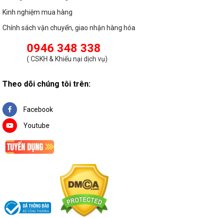
Kinh nghiệm mua hàng
Chính sách vận chuyển, giao nhận hàng hóa
0946 348 338
(
CSKH & Khiếu nại dịch vụ
)
Theo dõi chúng tôi trên:
Facebook
Địa chỉ mua đèn tường pha lê Luxury cao
Youtube
cấp
Mẫu đèn tường pha lê được bán tại LED Xanh được rất nhiều
chủ đầu tư và khách hàng ưa chuộng nhờ tính thẩm mỹ và vẻ
đẹp mà nó mang lại.
LED Xanh cùng đội ngũ nhân viên tư vấn chuyên nghiệp, giàu
kinh nghiệm sẽ giúp quý khách hàng lựa chọn được mẫu đèn
tường phù hợp với nhu cầu cũng như kiến trúc cho mỗi gia