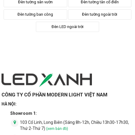
Đèn tường sân vườn
Đèn tường tân cổ điển
Đèn tường ban công
Đèn tường ngoài trời
Tư vấn đèn ngoài trời
Đèn LED ngoài trời
9 Đèn led hắt ngoài trời bắt buộc phải có trong chiếu sáng
cảnh quan
Kỹ thuật chiếu sáng bằng đèn cảnh quan
Ý tưởng chiếu sáng từ đèn led sân vườn
Đèn led dây bóng tròn ngoài trời - Cách chọn đèn trang trí
đầy đủ nhất
Đèn trang trí tường ngoài trời - 8 Tiêu chí giúp bạn chọn
được sản phẩm phù hợp
7 Cách chọn đèn trang trí ngoài trời hợp xu hướng
CÔNG TY CỔ PHẦN MODERN LIGHT VIỆT NAM
HÀ NỘI:
Phân loại đèn ngoài trời
Showroom 1:
103 Cổ Linh, Long Biên (Sáng 8h-12h, Chiều 13h30-17h30,
Đèn gắn tường ngoài trời - Ý tưởng trang trí cho ngôi nhà
Thứ 2-Thứ 7)
(xem bản đồ)
hiện đại