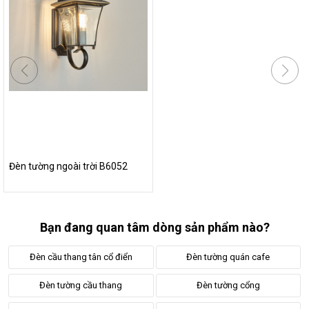
Đèn vách tường
,
cầu thang
,
đèn vách tường ngoài trời
- 3
thông tin cơ bản và hữu ích cho bạn
Đèn trang trí tường ngoài trời
- 8 Tiêu chí giúp bạn chọn
được sản phẩm phù hợp
Đánh giá sản phẩm
Đèn gắn tường ngoài trời
- Ý tưởng trang trí cho ngôi nhà
hiện đại
Đèn chiếu sáng ốp tường
cao cấp - TOP 5 sản phẩm hiệu
Đèn tường ngoài trời B6052
quả nhất
Đèn hắt tường ngoài trời: Mẫu đẹp & Giá Tốt tháng 07-2022
Bạn đang quan tâm dòng sản phẩm nào?
Tư vấn lắp đặt
Đèn cầu thang tân cổ điển
Đèn tường quán cafe
4 Ý TƯỞNG LẮP ĐẶT ĐÈN HẮT TƯỜNG TRONG NHÀ
Đèn led treo tường phòng ngủ
- Nên lắp ở vị trí nào trong
Đèn tường cầu thang
Đèn tường cổng
phòng ngủ?