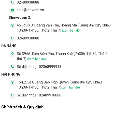
02489938088
Đèn pha led ngoài trời - Phân loại và ứng dụng phổ biến của
đèn
sale@ledxanh.vn
Đèn hắt sân vườn - Những sai lầm phổ biến khi lắp đặt bạn
Showroom 2:
nên biết
45 Louis 3, Hoàng Văn Thụ, Hoàng Mai (Sáng 8h-12h, Chiều
Đèn hắt cây - Gợi ý những mẫu đèn phù hợp
13h30-17h30, Thứ 2-Thứ 7)
(xem bản đồ)
Đèn trụ sân vườn - Một vài thông tin bạn cần biết trước khi
02489938088
mua đèn
ĐÀ NẴNG:
Đèn nấm sân vườn - Làm thế nào để chọn đúng đèn bạn
cần?
Số 394A, Điện Biên Phủ, Thanh Khê (7h30h-17h30, Thứ 2-
Cột đèn sân vườn - Cấu tạo, phân loại và công năng của
thứ 7)
(xem bản đồ)
sản phẩm
Số điện thoại:
02368999918
HẢI PHÒNG
15-L2, Lê Quang Đạo, Ngô Quyền (Sáng 8h-12h, Chiều
13h30-17h30, Thứ 2-Thứ 7)
(xem bản đồ)
Số điện thoại:
02489938088
Chính sách & Quy định