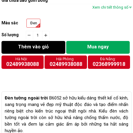
Giá chưa bao gồm bóng
Xem chi tiết thông số
Màu sắc
Đen
Số lượng
−
cart.general.reduce_quantity
+
cart.general.increase_quantity
Thêm vào giỏ
Mua ngay
Hà Nội:
Hải Phòng
Đà Nẵng:
02489938088
02489938088
02368999918
Đèn tường ngoài trời
B6052 sở hữu kiểu dáng thiết kế cổ kính,
sang trọng mang vẻ đẹp mỹ thuật độc đáo và tạo điểm nhấn
riêng biệt cho kiến trúc ngoại thất ngôi nhà. Kiểu đèn vách
tường ngoài trời còn sở hữu khả năng chống thấm nước, độ
bền tốt và đem lại cảm giác ấm áp bởi những tia hắt sáng
huyền ảo.