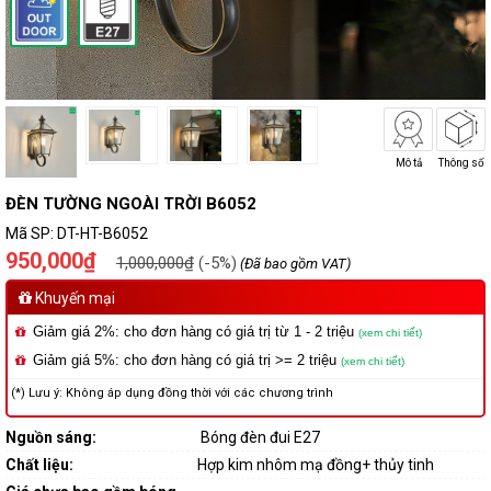
Mô tả
Thông số
ĐÈN TƯỜNG NGOÀI TRỜI B6052
Mã SP:
DT-HT-B6052
950,000₫
1,000,000₫
(-5%)
(Đã bao gồm VAT)
Khuyến mại
Giảm giá 2%: cho đơn hàng có giá trị từ 1 - 2 triệu
(xem chi tiết)
Giảm giá 5%: cho đơn hàng có giá trị >= 2 triệu
(xem chi tiết)
(*) Lưu ý: Không áp dụng đồng thời với các chương trình
Nguồn sáng:
Bóng đèn đui E27
Chất liệu:
Hợp kim nhôm mạ đồng+ thủy tinh