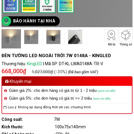
BẢO HÀNH TẠI NHÀ
Mô tả
Thông số
ĐÈN TƯỜNG LED NGOÀI TRỜI 7W 0148A - KINGLED
Thương hiệu:
KingLED
|
Mã SP:
DT-KL-LWA0148A-TR-V
668,000₫
1,027,000₫
(-35%)
(Đã bao gồm VAT)
Khuyến mại
Giảm giá 2%: cho đơn hàng có giá trị từ 1 - 2 triệu
(xem chi tiết)
Giảm giá 5%: cho đơn hàng có giá trị >= 2 triệu
(xem chi tiết)
(*) Lưu ý: Không áp dụng đồng thời với các chương trình
Công suất:
7W
Kích thước:
100x75x140mm