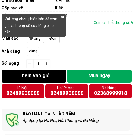
Chỉ số hoàn màu
: CRI> 86
Cấp bảo vệ:
IP65
Bảo hành
2 năm
Vui lòng chọn phiên bản để xem
Xem chi tiết thông số
giá và thông số của từng phiên
bản.
Màu sắc
Trắng
Đen
Ánh sáng
Vàng
Số lượng
−
cart.general.reduce_quantity
+
cart.general.increase_quantity
Thêm vào giỏ
Mua ngay
Hà Nội:
Hải Phòng
Đà Nẵng:
02489938088
02489938088
02368999918
BẢO HÀNH TẠI NHÀ 2 NĂM
Áp dụng tại Hà Nội, Hải Phòng và Đà Nẵng.