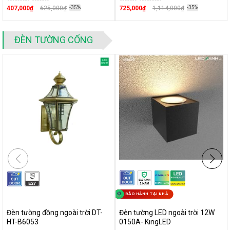
tường phù hợp với nhu cầu cũng như kiến trúc cho mỗi gia đình.
407,000₫
625,000₫
-35%
725,000₫
1,114,000₫
-35%
Đặc biệt hơn, giá bán của chúng tôi luôn ở mức giá tương
đồng với nhà cung cấp nên khách hàng sẽ nhận được sản
phẩm có chất lượng tốt và giá phù hợp.
ĐÈN TƯỜNG CỔNG
Tư vấn về đèn tường
Đèn treo tường hành lang
và kinh nghiệm chọn đèn ĐÚNG -
ĐỦ - CHUẨN
Đèn gắn tường cầu thang
và 5 cách chọn đèn đúng nhu cầu
Đèn gỗ treo tường
- 5 mẹo giúp bạn chọn được đúng sản
phẩm
Đèn tường tân cổ điển
- Phong cách của giới thượng lưu
hiện đại
Đèn ngủ treo tường
- 3 TIPS cần ghi nhớ giúp tăng thẩm mỹ
BẢO HÀNH TẠI NHÀ
không gian
Tại sao bạn nên sử dụng đèn ốp tường? Cách chọn đèn
Đèn tường đồng ngoài trời DT-
Đèn tường LED ngoài trời 12W
HT-B6053
0150A- KingLED
tường