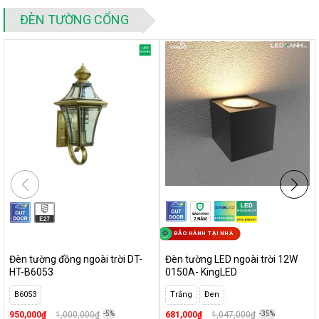
Đèn hắt tường ngoài trời: Mẫu đẹp & Giá Tốt tháng 07-2022
ĐÈN TƯỜNG CỔNG
Tư vấn lắp đặt
4 Ý TƯỞNG LẮP ĐẶT ĐÈN HẮT TƯỜNG TRONG NHÀ
Đèn led treo tường phòng ngủ
- Nên lắp ở vị trí nào trong
phòng ngủ?
BẢO HÀNH TẠI NHÀ
Đèn tường đồng ngoài trời DT-
Đèn tường LED ngoài trời 12W
HT-B6053
0150A- KingLED
B6053
Trắng
Đen
950,000₫
1,000,000₫
-5%
681,000₫
1,047,000₫
-35%