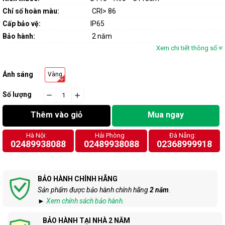
Chỉ số hoàn màu:
CRI> 86
Cấp bảo vệ:
IP65
Bảo hành:
2 năm
Xem chi tiết thông số
Ánh sáng
Vàng
Số lượng
−
cart.general.reduce_quantity
+
cart.general.increase_quantity
Thêm vào giỏ
Mua ngay
Hà Nội:
Hải Phòng
Đà Nẵng:
02489938088
02489938088
02368999918
BẢO HÀNH CHÍNH HÃNG
Sản phẩm được bảo hành chính hãng
2 năm
.
►
Xem chính sách bảo hành.
BẢO HÀNH TẠI NHÀ 2 NĂM