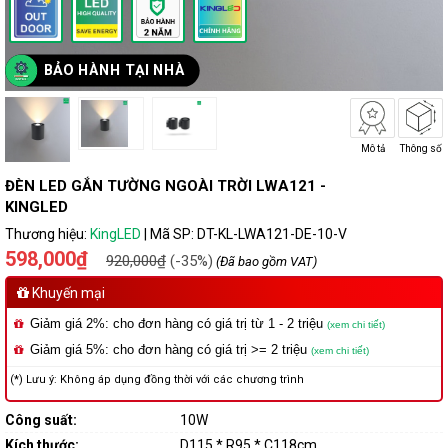
BẢO HÀNH TẠI NHÀ
Mô tả
Thông số
ĐÈN LED GẮN TƯỜNG NGOÀI TRỜI LWA121 -
KINGLED
Thương hiệu:
KingLED
|
Mã SP:
DT-KL-LWA121-DE-10-V
598,000₫
920,000₫
(-35%)
(Đã bao gồm VAT)
Khuyến mại
Giảm giá 2%: cho đơn hàng có giá trị từ 1 - 2 triệu
(xem chi tiết)
Giảm giá 5%: cho đơn hàng có giá trị >= 2 triệu
(xem chi tiết)
(*) Lưu ý: Không áp dụng đồng thời với các chương trình
Công suất:
10W
Kích thước:
D115 * R95 * C118cm