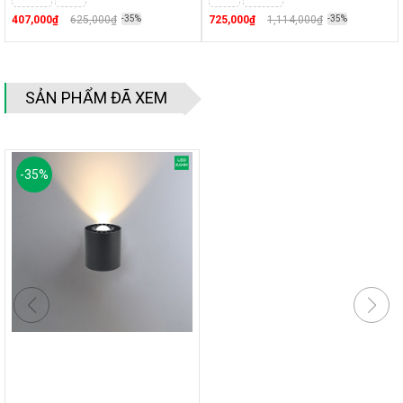
407,000₫
625,000₫
-35%
725,000₫
1,114,000₫
-35%
SẢN PHẨM ĐÃ XEM
-
35
%