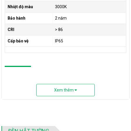
Nhiệt độ màu
3000K
Bảo hành
2 năm
CRI
> 86
Cấp bảo vệ
IP65
Tư vấn về đèn tường
Xem thêm
Đèn treo tường hành lang
và kinh nghiệm chọn đèn ĐÚNG -
ĐỦ - CHUẨN
Đèn gắn tường cầu thang
và 5 cách chọn đèn đúng nhu cầu
Đèn gỗ treo tường
- 5 mẹo giúp bạn chọn được đúng sản
phẩm
ĐÈN HẮT TƯỜNG