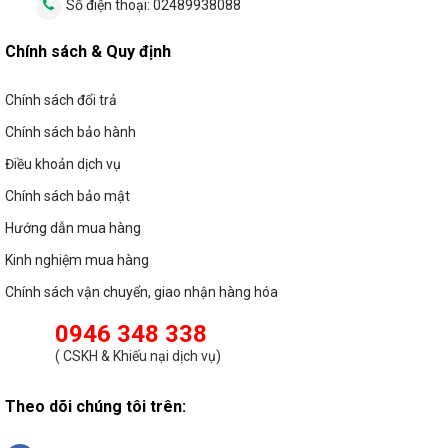
Số điện thoại:
02489938088
Một không gian làm việc hiện đại, chuyên nghiệp sẽ
giúp tăng cảm hứng và tinh thần làm việc cho nhân
viên. Với những kiểu đèn compact hay đèn sợi đốt
Chính sách & Quy định
ngày xưa ngoài việc khó đáp ứng được chất lượng ánh
sáng thì tính tăng thẩm mỹ cũng không thể so sánh
Chính sách đổi trả
được so với đèn thả văn phòng. Đây là dòng đèn có
Chính sách bảo hành
thiết kế mới, hiện đại giúp không gian văn phòng trở
lên sang trọng và đẳng cấp hơn.
Điều khoản dịch vụ
Chính sách bảo mật
Ánh sáng ổn định giúp bảo vệ mắt
Hướng dẫn mua hàng
Đèn thả văn phòng có nguồn phát sáng sử dụng
chipLED kết hợp với bộ chống lóa giúp loại bỏ những
Kinh nghiệm mua hàng
tia sáng chói giúp ánh sáng đều hơn và tạo ra ánh
Chính sách vận chuyển, giao nhận hàng hóa
sáng tự nhiên giúp cho mắt người dùng nhìn thoải mái
và không bị mỏi trong một thời gian dài. Với dân văn
0946 348 338
phòng làm việc thường xuyên trong văn phòng và thời
(
CSKH & Khiếu nại dịch vụ
)
gian tiếp xúc với ánh sáng từ đèn là rất nhiều nên việc
lựa chọn đèn chiếu sáng văn phòng chất lượng là khá
Theo dõi chúng tôi trên:
quan trọng trong khâu chuẩn bị và setup không gian
văn phòng.