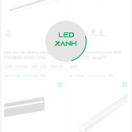
Đèn thả văn phòng dạng hộp
Đèn LED thả chống chói 40W
PREMIUM SERIES IP40
dòng DTCR- KingLED
15W - D70/0.6
30W - D70
36W - D70
36W - D100
40W
40W - D150
60W - D200
240,000₫ - 764,000₫
-40%
967,000₫
1,487,000₫
-35%