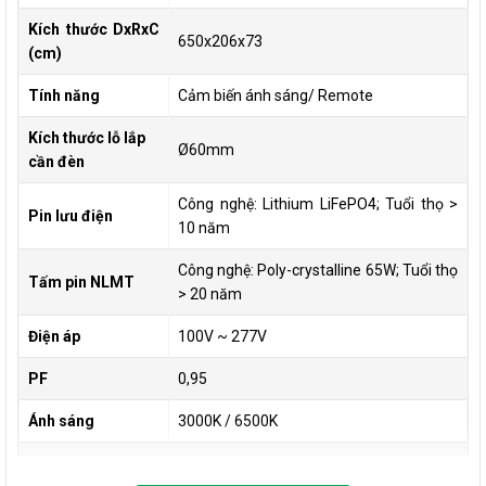
Kích thước DxRxC
650x206x73
(cm)
Tính năng
Cảm biến ánh sáng/ Remote
Kích thước lỗ lắp
Ø60mm
cần đèn
Công nghệ: Lithium LiFePO4; Tuổi thọ >
Pin lưu điện
10 năm
Công nghệ: Poly-crystalline 65W; Tuổi thọ
Tấm pin NLMT
> 20 năm
Điện áp
100V ~ 277V
PF
0,95
Ánh sáng
3000K / 6500K
Độ kín
IP66