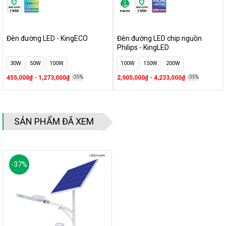
Đèn đường LED - KingECO
Đèn đường LED chip nguồn
Philips - KingLED
30W
50W
100W
100W
150W
200W
455,000₫ - 1,273,000₫
-35%
2,905,000₫ - 4,233,000₫
-35%
SẢN PHẨM ĐÃ XEM
-
37
%