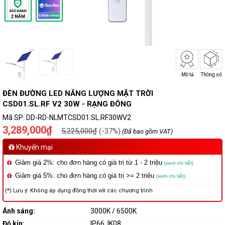
Mô tả
Thông số
ĐÈN ĐƯỜNG LED NĂNG LƯỢNG MẶT TRỜI
CSD01.SL.RF V2 30W - RẠNG ĐÔNG
Mã SP:
DD-RD-NLMTCSD01.SL.RF30WV2
3,289,000₫
5,225,000₫
(-37%)
(Đã bao gồm VAT)
Khuyến mại
Giảm giá 2%: cho đơn hàng có giá trị từ 1 - 2 triệu
(xem chi tiết)
Giảm giá 5%: cho đơn hàng có giá trị >= 2 triệu
(xem chi tiết)
(*) Lưu ý: Không áp dụng đồng thời với các chương trình
Ánh sáng:
3000K / 6500K
Độ kín:
IP66, IK08