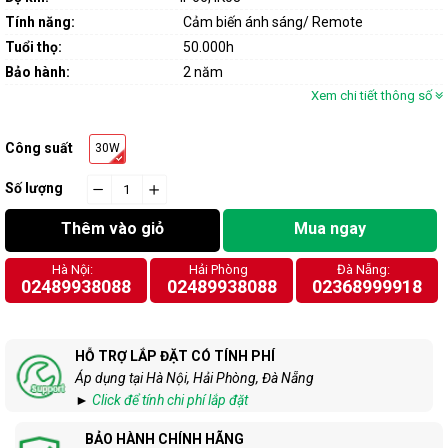
Tính năng:
Cảm biến ánh sáng/ Remote
Tuổi thọ:
50.000h
Bảo hành:
2 năm
Xem chi tiết thông số
Công suất
30W
Số lượng
−
cart.general.reduce_quantity
+
cart.general.increase_quantity
Thêm vào giỏ
Mua ngay
Hà Nội:
Hải Phòng
Đà Nẵng:
02489938088
02489938088
02368999918
HỖ TRỢ LẮP ĐẶT CÓ TÍNH PHÍ
Áp dụng tại Hà Nội, Hải Phòng, Đà Nẵng
►
Click để tính chi phí lắp đặt
BẢO HÀNH CHÍNH HÃNG