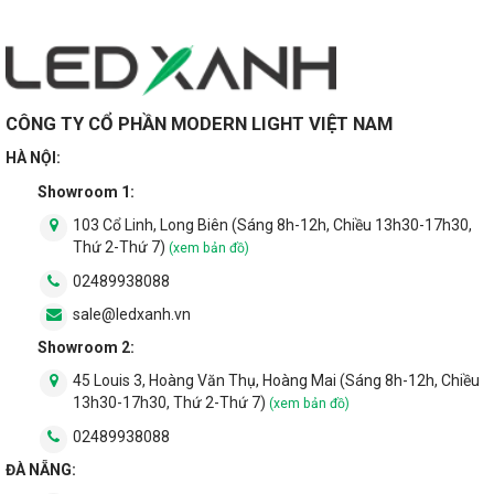
CÔNG TY CỔ PHẦN MODERN LIGHT VIỆT NAM
HÀ NỘI:
Showroom 1:
103 Cổ Linh, Long Biên (Sáng 8h-12h, Chiều 13h30-17h30,
Thứ 2-Thứ 7)
(xem bản đồ)
3.Lưu ý khi lắp đặt đèn đường LED năng
02489938088
lượng mặt trời CSD01 V2 Rạng Đông
sale@ledxanh.vn
Để đảm bảo an toàn trong quá trình sử
Showroom 2:
dụng, Quý khách hàng xin lưu ý quấn băng
45 Louis 3, Hoàng Văn Thụ, Hoàng Mai (Sáng 8h-12h, Chiều
13h30-17h30, Thứ 2-Thứ 7)
(xem bản đồ)
keo đúng kỹ thuật để hơi ẩm và nước
02489938088
không theo dây dẫn điện vào đèn gây
ĐÀ NẴNG:
chập cháy và mất an toàn