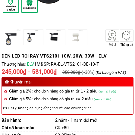
Mô tả
Thông số
ĐÈN LED RỌI RAY VTS2101 10W, 20W, 30W - ELV
Thương hiệu:
ELV
|
Mã SP:
RA-EL-VTS2101-DE-10-T
245,000₫ - 581,000₫
350,000₫
(-30%)
(Đã bao gồm VAT)
Khuyến mại
Giảm giá 2%: cho đơn hàng có giá trị từ 1 - 2 triệu
(xem chi tiết)
Giảm giá 5%: cho đơn hàng có giá trị >= 2 triệu
(xem chi tiết)
(*) Lưu ý: Không áp dụng đồng thời với các chương trình
Bảo hành:
2 năm - 1 năm đổi mới
Chỉ số hoàn màu:
CRI>80