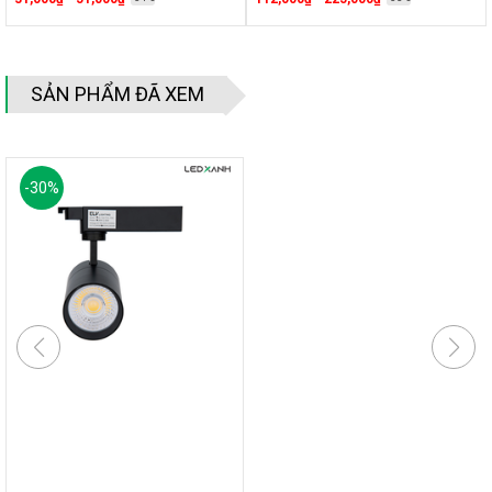
SẢN PHẨM ĐÃ XEM
-
30
%