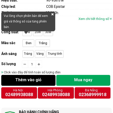
Hiệu suất:
90-95lm/w
Chip led:
COB Epistar
Tuổi thọ:
25.000h
Vui lòng chọn phiên bản để xem
Xem chi tiết thông số
giá và thông số của từng phiên
bản.
Công suất
10W
20W
30W
Màu sắc
Đen
Trắng
Ánh sáng
Trắng
Vàng
Trung tính
Số lượng
−
cart.general.reduce_quantity
+
cart.general.increase_quantity
Click vào đây để tính toán số lượng đèn
Thêm vào giỏ
Mua ngay
Hà Nội:
Hải Phòng
Đà Nẵng:
02489938088
02489938088
02368999918
BẢO HÀNH CHÍNH HÃNG