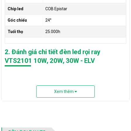
Chip led
COB Epistar
Góc chiếu
24°
Tuổi thọ
25.000h
2. Đánh giá chi tiết đèn led rọi ray
VTS2101 10W, 20W, 30W - ELV
Đánh giá sản phẩm
Xem thêm
{REVIEW} TOP 5 đèn rọi trang trí bán chạy nhất
Đèn rọi ray 20w - Top 2 sản phẩm đáng mua nhất
Đèn rọi tường - Top 5 sản phẩm phổ biến nhất
Đèn led thanh ray hãng nào tốt nhất? Review top 3 thương