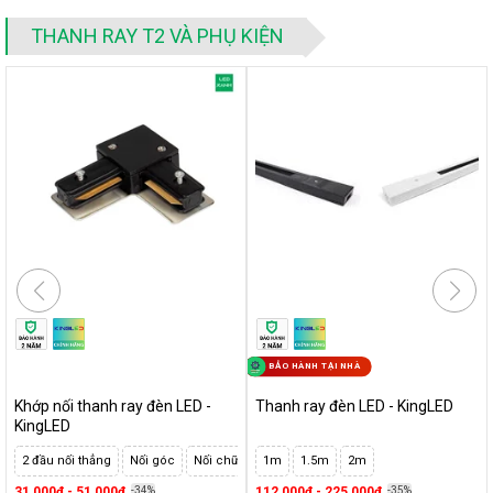
Đèn soi tranh khổ lớn nên dùng loại nào?
THANH RAY T2 VÀ PHỤ KIỆN
Đèn rọi shop quần áo - Tư vấn cách chọn đèn ray cho shop
hiệu quả
20+ ý tưởng sử dụng đèn spotlight ray siêu sáng trang trí
độc đáo
Cách lắp đặt
Cách lắp đặt bố trí đèn rọi ray cập nhật tháng
Cách lắp đặt đèn soi tranh mới nhất
BẢO HÀNH TẠI NHÀ
Khớp nối thanh ray đèn LED -
Thanh ray đèn LED - KingLED
KingLED
2 đầu nối thẳng
Nối góc
Nối chữ T
1m
1.5m
2m
31,000₫ - 51,000₫
-34%
112,000₫ - 225,000₫
-35%