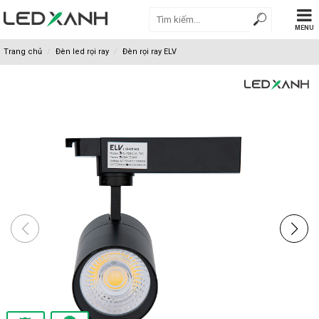
MENU
Trang chủ
Đèn led rọi ray
Đèn rọi ray ELV