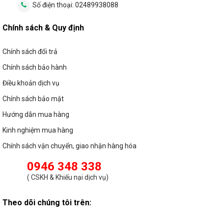
Số điện thoại:
02489938088
Nguồn (Driver) giúp chuyển đổi dòng xoay chiều thành dòng 1
chiều để cho đèn có thể hoạt động ổn định. Cùng với khả năng
Chính sách & Quy định
hoạt động trong dải điện áp rộng giúp nâng cao tuổi thọ của
đèn. Ngoài ra còn giúp đèn tản nhiệt tốt hơn, tránh gây ra hiện
Chính sách đổi trả
tượng đèn quá nóng khi phải hoạt động liên tục.
Chính sách bảo hành
Điều khoản dịch vụ
Chính sách bảo mật
Hướng dẫn mua hàng
Kinh nghiệm mua hàng
Chính sách vận chuyển, giao nhận hàng hóa
0946 348 338
(
CSKH & Khiếu nại dịch vụ
)
Theo dõi chúng tôi trên:
3.5. Khớp xoay linh hoạt, tạo phương chiếu