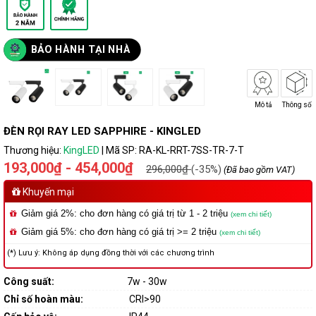
BẢO HÀNH TẠI NHÀ
Mô tả
Thông số
ĐÈN RỌI RAY LED SAPPHIRE - KINGLED
Thương hiệu:
KingLED
|
Mã SP:
RA-KL-RRT-7SS-TR-7-T
193,000₫ - 454,000₫
296,000₫
(-35%)
(Đã bao gồm VAT)
Khuyến mại
Giảm giá 2%: cho đơn hàng có giá trị từ 1 - 2 triệu
(xem chi tiết)
Giảm giá 5%: cho đơn hàng có giá trị >= 2 triệu
(xem chi tiết)
(*) Lưu ý: Không áp dụng đồng thời với các chương trình
​​​​​​Công suất:
7w - 30w
Chỉ số hoàn màu:
CRI>90