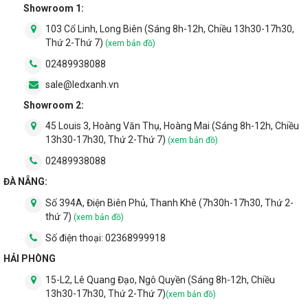
Showroom 1:
103 Cổ Linh, Long Biên (Sáng 8h-12h, Chiều 13h30-17h30,
Thứ 2-Thứ 7)
(xem bản đồ)
02489938088
sale@ledxanh.vn
Showroom 2:
45 Louis 3, Hoàng Văn Thụ, Hoàng Mai (Sáng 8h-12h, Chiều
13h30-17h30, Thứ 2-Thứ 7)
(xem bản đồ)
02489938088
ĐÀ NẴNG:
Số 394A, Điện Biên Phủ, Thanh Khê (7h30h-17h30, Thứ 2-
3.4. Tản nhiệt thông minh, tăng tuổi thọ
thứ 7)
(xem bản đồ)
chip led
Số điện thoại:
02368999918
HẢI PHÒNG
Điểm đặc trưng nhất của đèn rọi Sapphire là không bị lộ phần
15-L2, Lê Quang Đạo, Ngô Quyền (Sáng 8h-12h, Chiều
tản nhiệt ra bên ngoài nhưng vẫn đảm bảo khuếch tán nhiệt tốt
13h30-17h30, Thứ 2-Thứ 7)
(xem bản đồ)
giúp kéo dài tuổi thọ của Chipled và đèn.