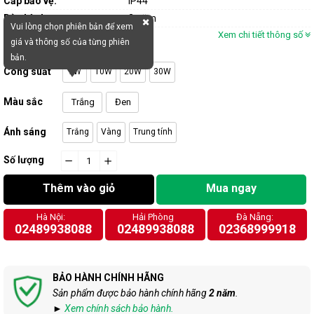
Cấp bảo vệ:
IP44
Bảo hành:
2 năm
Vui lòng chọn phiên bản để xem
Xem chi tiết thông số
giá và thông số của từng phiên
bản.
Công suất
7W
10W
20W
30W
Màu sắc
Trắng
Đen
Ánh sáng
Trắng
Vàng
Trung tính
Số lượng
−
cart.general.reduce_quantity
+
cart.general.increase_quantity
Thêm vào giỏ
Mua ngay
Hà Nội:
Hải Phòng
Đà Nẵng:
02489938088
02489938088
02368999918
BẢO HÀNH CHÍNH HÃNG
Sản phẩm được bảo hành chính hãng
2 năm
.
►
Xem chính sách bảo hành.