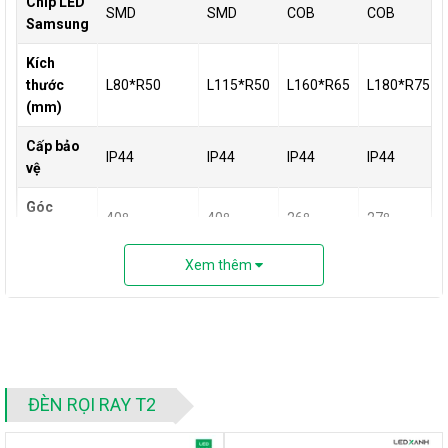
Chip LED
SMD
SMD
COB
COB
Samsung
Kích
thước
L80*R50
L115*R50
L160*R65
L180*R75
(mm)
Cấp bảo
IP44
IP44
IP44
IP44
vệ
Góc
40º
40º
26º
27º
chiếu
Xem thêm
Chỉ số
hoàn
CRI>90
CRI>90
CRI>90
CRI>90
màu
Bảo
2 năm
2 năm
2 năm
2 năm
hành
ĐÈN RỌI RAY T2
Điện áp
220VAC
220VAC
220VAC
220VAC