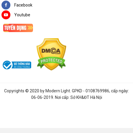
Facebook
360 độ
Youtube
Giống với hầu hết các mẫu đèn rọi ray tại LED Xanh, đèn được
trang bị hai khớp xoay linh hoạt. Đèn có 2 khớp xoay 360 độ ở
phận tay đèn và 90 độ ở phần thân đèn cho khả năng điều
chỉnh phương chiếu linh hoạt 360 độ
Tính năng này chính là ưu điểm lớn nhất của mẫu sản phẩm rọi
ray so với các sản phẩm đèn led khác. Nếu như bạn muốn thay
đổi sản phẩm, đồ vật, vị trí chiếu sáng thì chỉ cần di chuyển đèn
là đáp ứng được nhu cầu của bạn.
Copyrights © 2020 by
Modern Light
. GPKD - 0108769986, cấp ngày:
06-06-2019. Nơi cấp: Sở KH&ĐT Hà Nội