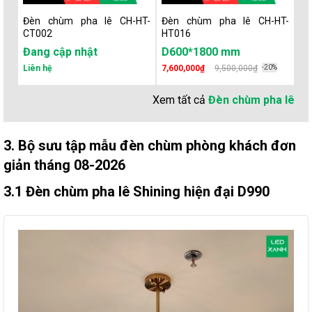
Đèn chùm pha lê CH-HT-
Đèn chùm pha lê CH-HT-
Đè
CT002
HT016
HT
Đang cập nhật
D600*1800 mm
D
Liên hệ
7,600,000₫
9,500,000₫
-20%
6,
Xem tất cả
Đèn chùm pha lê
3. Bộ sưu tập mẫu đèn chùm phòng khách đơn
giản tháng 08-2026
3.1 Đèn chùm pha lê Shining hiện đại D990