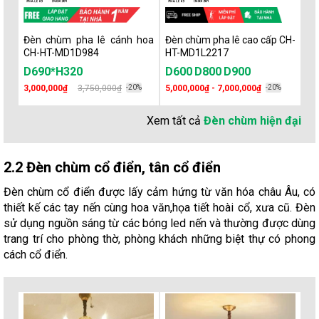
Đèn chùm pha lê cánh hoa
Đèn chùm pha lê cao cấp CH-
Đè
CH-HT-MD1D984
HT-MD1L2217
CT
D690*H320
D600
D800
D900
Đa
3,000,000₫
3,750,000₫
-20%
5,000,000₫ - 7,000,000₫
-20%
Li
Xem tất cả
Đèn chùm hiện đại
2.2 Đèn chùm cổ điển, tân cổ điển
Đèn chùm cổ điển được lấy cảm hứng từ văn hóa châu Âu, có
thiết kế các tay nến cùng hoa văn,họa tiết hoài cổ, xưa cũ. Đèn
sử dụng nguồn sáng từ các bóng led nến và thường được dùng
trang trí cho phòng thờ, phòng khách những biệt thự có phong
cách cổ điển.