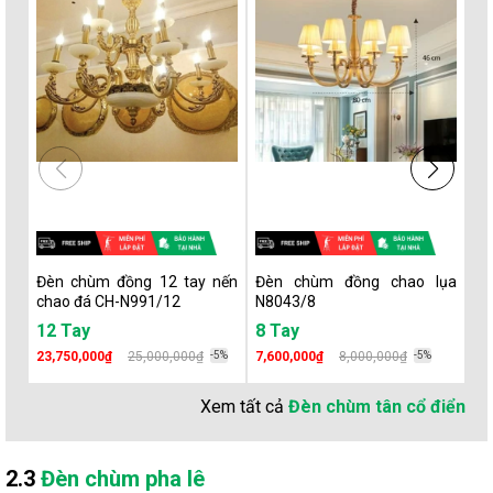
Đèn chùm đồng 12 tay nến
Đèn chùm đồng chao lụa
Đè
chao đá CH-N991/12
N8043/8
ng
12 Tay
8 Tay
3
23,750,000₫
25,000,000₫
-5%
7,600,000₫
8,000,000₫
-5%
3,
Xem tất cả
Đèn chùm tân cổ điển
2.3
Đèn chùm pha lê