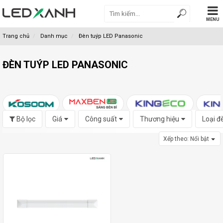
MENU
Trang chủ
Danh mục
Đèn tuýp LED Panasonic
ĐÈN TUÝP LED PANASONIC
Bộ lọc
Giá
Công suất
Thương hiệu
Loại đ
Xếp theo:
Nổi bật