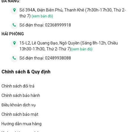
ĐÀ NẴNG:
Kích thước:
0.6m, 1.2m
Số 394A, Điện Biên Phủ, Thanh Khê (7h30h-17h30, Thứ 2-
thứ 7)
(xem bản đồ)
Dưới đây là sản phẩm
đèn LED bán nguyệt panasonic
:
Số điện thoại:
02368999918
HẢI PHÒNG
15-L2, Lê Quang Đạo, Ngô Quyền (Sáng 8h-12h, Chiều
13h30-17h30, Thứ 2-Thứ 7)
(xem bản đồ)
Số điện thoại:
02489938088
Chính sách & Quy định
Chính sách đổi trả
Chính sách bảo hành
Điều khoản dịch vụ
Chính sách bảo mật
Hướng dẫn mua hàng