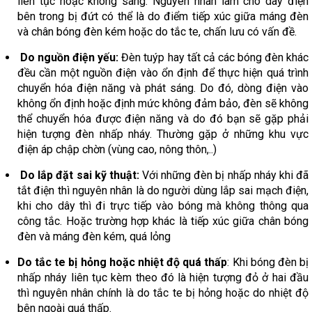
liên tục hoặc không sáng. Nguyên nhân làm cho dây điện
bên trong bị đứt có thể là do điểm tiếp xúc giữa máng đèn
và chân bóng đèn kém hoặc do tắc te, chấn lưu có vấn đề.
Do nguồn điện yếu:
Đèn tuýp hay tất cả các bóng đèn khác
đều cần một nguồn điện vào ổn định để thực hiện quá trình
chuyển hóa điện năng và phát sáng. Do đó, dòng điện vào
không ổn định hoặc định mức không đảm bảo, đèn sẽ không
thể chuyển hóa được điện năng và do đó bạn sẽ gặp phải
hiện tượng đèn nhấp nháy. Thường gặp ở những khu vực
điện áp chập chờn (vùng cao, nông thôn,..)
Do lắp đặt sai kỹ thuật:
Với những đèn bị nhấp nháy khi đã
tắt điện thì nguyên nhân là do người dùng lắp sai mạch điện,
khi cho dây thì đi trực tiếp vào bóng mà không thông qua
công tắc. Hoặc trường hợp khác là tiếp xúc giữa chân bóng
đèn và máng đèn kém, quá lỏng
Do tắc te bị hỏng hoặc nhiệt độ quá thấp
: Khi bóng đèn bị
nhấp nháy liên tục kèm theo đó là hiện tượng đỏ ở hai đầu
thì nguyên nhân chính là do tắc te bị hỏng hoặc do nhiệt độ
bên ngoài quá thấp.