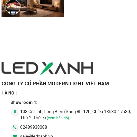
CÔNG TY CỔ PHẦN MODERN LIGHT VIỆT NAM
HÀ NỘI:
Showroom 1:
103 Cổ Linh, Long Biên (Sáng 8h-12h, Chiều 13h30-17h30,
Thứ 2-Thứ 7)
(xem bản đồ)
02489938088
sale@ledxanh.vn