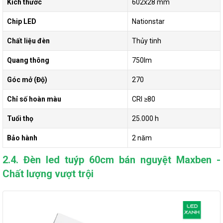
Kích thước
602x28 mm
Chip LED
Nationstar
Chất liệu đèn
Thủy tinh
Quang thông
750lm
Góc mở (Độ)
270
Chỉ số hoàn màu
CRI ≥80
Tuổi thọ
25.000 h
Bảo hành
2 năm
2.4. Đèn led tuýp 60cm bán nguyệt Maxben -
Chất lượng vượt trội