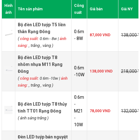
Hình
Công
Tên sản phẩm
Giá bán
Giá NY
ảnh
suất
Bộ đèn LED tuýp T5 liền
thân Rạng Đông
0.6m
138,000 
87,000 VND
(
công suất:
0.6m - 8w
|
ánh
- 8W
sáng:
, trắng , vàng )
Bộ đèn LED tuýp T8
nhôm nhựa M11 Rạng
0.6m
Đông
218,000 
138,000 VND
-10W
(
công suất:
0.6m -10w
|
ánh
sáng:
, trắng , vàng )
0.6m
Bộ đèn LED tuýp T8 thủy
-
tinh TT01 Rạng Đông
M21
132,000 
78,000 VND
( ánh sáng trắng
)
-
10W
Đèn LED tuýp bán nguyệt