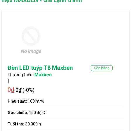
Đèn LED tuýp T8 Maxben
Còn hàng
Thương hiệu:
Maxben
|
0₫
0₫
(-0%)
Hiệu suất:
100lm/w
Góc chiếu:
160 độ C
Tuổi thọ:
30.000 h