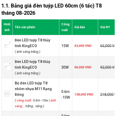
1.1. Bảng giá đèn tuýp LED 60cm (6 tấc) T8
tháng 08-2026
Hình
Công
Tên sản phẩm
Giá bán
Giá NY
ảnh
suất
Đèn LED tuýp T8 thủy
tinh KingECO
15W
65,000 V
43,000 VND
( ánh sáng trắng
)
Đèn LED tuýp T8 thủy
tinh KingECO
30W
92,000 V
60,000 VND
( ánh sáng trắng
)
Bộ đèn LED tuýp T8
nhôm nhựa M11 Rạng
0.6m
Đông
218,000 
138,000 VND
-10W
(
công suất:
0.6m -10w
|
ánh
sáng:
, trắng , vàng )
0.6m