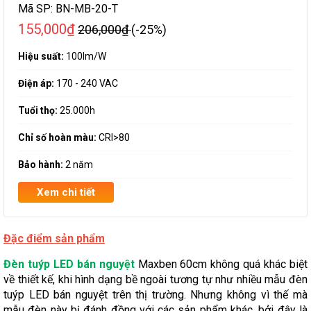
Mã SP:
BN-MB-20-T
155,000₫
206,000₫
(-25%)
Hiệu suất:
100lm/W
Điện áp:
170 - 240 VAC
Tuổi thọ:
25.000h
Chỉ số hoàn màu:
CRI>80
Bảo hành:
2 năm
Xem chi tiết
Đặc điểm sản phẩm
Đèn tuýp LED bán nguyệt
Maxben 60cm không quá khác biệt
về thiết kế, khi hình dạng bề ngoài tương tự như nhiều mẫu đèn
tuýp LED bán nguyệt trên thị trường. Nhưng không vì thế mà
mẫu đèn này bị đánh đồng với các sản phẩm khác, bởi đây là