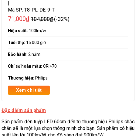
|
Mã SP:
T8-PL-DE-9-T
71,000₫
104,000₫
(-32%)
Hiệu suất:
100lm/w
Tuổi thọ:
15.000 giờ
Bảo hành
: 2 năm
Chỉ số hoàn màu:
CRI>70
Thương hiệu:
Philips
Xem chi tiết
Đặc điểm sản phẩm
Sản phẩm đèn tuýp LED 60cm đến từ thương hiệu Philips chắc
chắn sẽ là một lựa chọn thông minh cho bạn. Sản phẩm có hiệu
suất lên tới 100lm/W, cho độ sáng đạt 900lm/W.