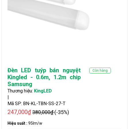
Đèn LED tuýp bán nguyệt
Còn hàng
Kingled - 0.6m, 1.2m chip
Samsung
Thương hiệu:
KingLED
|
Mã SP:
BN-KL-TBN-SS-27-T
247,000₫
380,000₫
(-35%)
Hiệu suất :
95lm/w