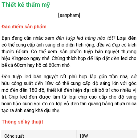
Thiết kế thẩm mỹ
[sanpham]
Đặc điểm sản phẩm
Bạn đang cân nhắc xem
đèn tuýp led hãng nào tốt?
Loại đèn
có thể cung cấp ánh sáng cho diện tích rộng, đều và đẹp có kích
thước 60cm. Có thể xem sản phẩm tuýp bán nguyệt thương
hiệu Kingeco ngay nhé. Chúng thích hợp để lắp đặt đèn led cho
bể cá 60cm hay hồ cá 60cm nhỏ.
Đèn tuýp led bán nguyệt
rất phù hợp lắp gắn trần nhà, sở
hữu công suất đến 18w có thể cung cấp độ sáng lớn với góc
mở đèn đền 180 độ, thiết kế đèn hiện đại dễ bố trí cho nhiều vị
trí. Chíp led đèn được làm từ loại chip cao cấp cho độ sáng
hoàn hảo cùng với đó có lớp vỏ đèn tán quang bằng nhựa mica
tạo ra ánh sáng khá dịu nhẹ.
Thông số kỹ thuật
Công suất
18W