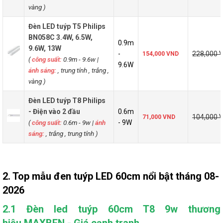
vàng )
Đèn LED tuýp T5 Philips
BN058C 3.4W, 6.5W,
0.9m
9.6W, 13W
-
228,000 
154,000 VND
(
công suất:
0.9m - 9.6w
|
9.6W
ánh sáng:
, trung tính , trắng ,
vàng )
Đèn LED tuýp T8 Philips
- Điện vào 2 đầu
0.6m
104,000 
71,000 VND
(
công suất:
0.6m - 9w
|
ánh
- 9W
sáng:
, trắng , trung tính )
2. Top mẫu đen tuýp LED 60cm nổi bật tháng 08-
2026
2.1 Đèn led tuýp 60cm T8 9w thương
hiệu MAXBEN - Giá cạnh tranh