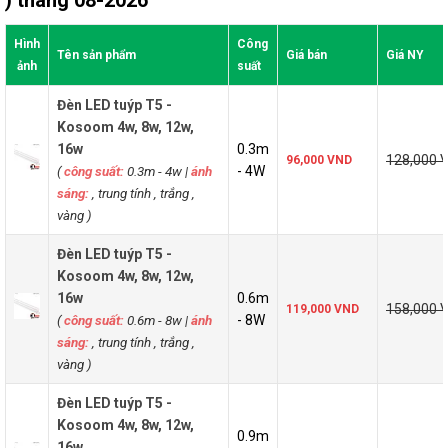
Hình
Công
Tên sản phẩm
Giá bán
Giá NY
ảnh
suất
Đèn LED tuýp T5 -
Kosoom 4w, 8w, 12w,
16w
0.3m
128,000 
96,000 VND
(
công suất:
0.3m - 4w
|
ánh
- 4W
sáng:
, trung tính , trắng ,
vàng )
Đèn LED tuýp T5 -
Kosoom 4w, 8w, 12w,
16w
0.6m
158,000 
119,000 VND
(
công suất:
0.6m - 8w
|
ánh
- 8W
sáng:
, trung tính , trắng ,
vàng )
Đèn LED tuýp T5 -
Kosoom 4w, 8w, 12w,
0.9m
16w