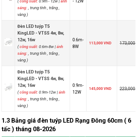
(
công suất:
0.9m - 12w
|
ánh
- 12W
sáng:
, trung tính , trắng ,
vàng )
Đèn LED tuýp T5
KingLED - VTSS 4w, 8w,
12w, 16w
0.6m-
173,000
113,000 VND
(
công suất:
0.6m-8w
|
ánh
8W
sáng:
, trung tính , trắng ,
vàng )
Đèn LED tuýp T5
KingLED - VTSS 4w, 8w,
12w, 16w
0.9m-
223,000
145,000 VND
(
công suất:
0.9m-12w
|
ánh
12W
sáng:
, trung tính , trắng ,
vàng )
1.3 Bảng giá đèn tuýp LED Rạng Đông 60cm ( 6
tấc ) tháng 08-2026