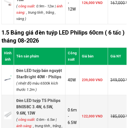
-
167,000 
126,000 VND
(
công suất:
0.9m - 12w
|
ánh
12W
sáng:
, trung tính , trắng ,
vàng )
1.5 Bảng giá đèn tuýp LED Philips 60cm ( 6 tấc )
tháng 08-2026
Hình
Công
Tên sản phẩm
Giá bán
Giá NY
ảnh
suất
Đèn LED tuýp bán nguyệt
StarBright 40W - Philips
40W
349,000 
239,000 VND
( nhiệt độ màu 6500k kích
thước 1.2m
)
Đèn LED tuýp T5 Philips
BN058C 3.4W, 6.5W,
0.6m
9.6W, 13W
-
185,000 
122,000 VND
(
công suất:
0.6m - 6.5w
|
6.5W
ánh sáng:
, trung tính , trắng ,