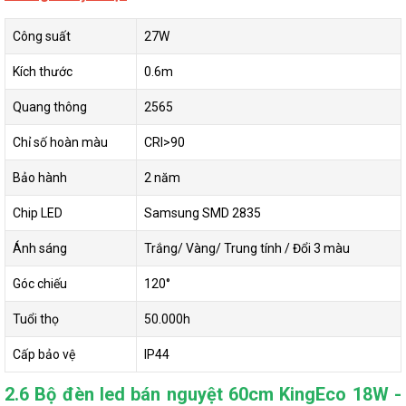
Công suất
27W
Kích thước
0.6m
Quang thông
2565
Chỉ số hoàn màu
CRI>90
Bảo hành
2 năm
Chip LED
Samsung SMD 2835
Ánh sáng
Trắng/ Vàng/ Trung tính / Đổi 3 màu
Góc chiếu
120°
Tuổi thọ
50.000h
Cấp bảo vệ
IP44
2.6 Bộ đèn led bán nguyệt 60cm KingEco 18W -