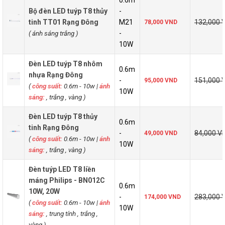
Bộ đèn LED tuýp T8 thủy
-
tinh TT01 Rạng Đông
M21
132,000 
78,000 VND
( ánh sáng trắng
)
-
10W
Đèn LED tuýp T8 nhôm
0.6m
nhựa Rạng Đông
-
151,000 
95,000 VND
(
công suất:
0.6m - 10w
|
ánh
10W
sáng:
, trắng , vàng )
Đèn LED tuýp T8 thủy
0.6m
tinh Rạng Đông
-
84,000 V
49,000 VND
(
công suất:
0.6m - 10w
|
ánh
10W
sáng:
, trắng , vàng )
Đèn tuýp LED T8 liền
máng Philips - BN012C
0.6m
10W, 20W
-
283,000 
174,000 VND
(
công suất:
0.6m - 10w
|
ánh
10W
sáng:
, trung tính , trắng ,
vàng )