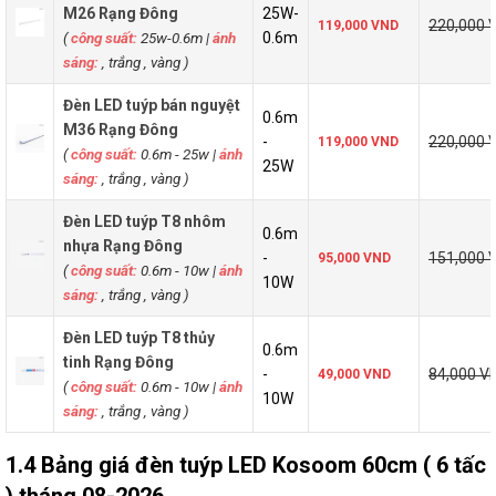
M26 Rạng Đông
25W-
220,000 
119,000 VND
(
công suất:
25w-0.6m
|
ánh
0.6m
sáng:
, trắng , vàng )
Đèn LED tuýp bán nguyệt
0.6m
M36 Rạng Đông
-
220,000 
119,000 VND
(
công suất:
0.6m - 25w
|
ánh
25W
sáng:
, trắng , vàng )
Đèn LED tuýp T8 nhôm
0.6m
nhựa Rạng Đông
-
151,000 
95,000 VND
(
công suất:
0.6m - 10w
|
ánh
10W
sáng:
, trắng , vàng )
Đèn LED tuýp T8 thủy
0.6m
tinh Rạng Đông
-
84,000 V
49,000 VND
(
công suất:
0.6m - 10w
|
ánh
10W
sáng:
, trắng , vàng )
1.4 Bảng giá đèn tuýp LED Kosoom 60cm ( 6 tấc
) tháng 08-2026