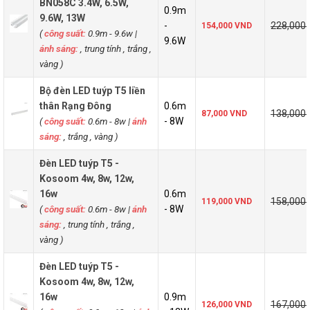
BN058C 3.4W, 6.5W,
0.9m
9.6W, 13W
-
228,000
154,000 VND
(
công suất:
0.9m - 9.6w
|
9.6W
ánh sáng:
, trung tính , trắng ,
vàng )
Bộ đèn LED tuýp T5 liền
thân Rạng Đông
0.6m
138,000
87,000 VND
(
công suất:
0.6m - 8w
|
ánh
- 8W
sáng:
, trắng , vàng )
Đèn LED tuýp T5 -
Kosoom 4w, 8w, 12w,
16w
0.6m
158,000
119,000 VND
(
công suất:
0.6m - 8w
|
ánh
- 8W
sáng:
, trung tính , trắng ,
vàng )
Đèn LED tuýp T5 -
Kosoom 4w, 8w, 12w,
16w
0.9m
167,000
126,000 VND