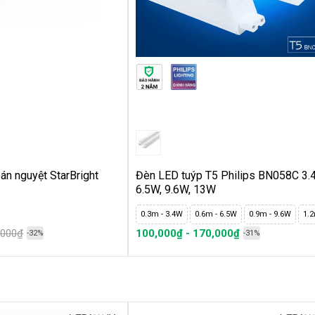
án nguyệt StarBright
Đèn LED tuýp T5 Philips BN058C 3.
6.5W, 9.6W, 13W
0.3m - 3.4W
0.6m - 6.5W
0.9m - 9.6W
1.
,000₫
100,000₫ - 170,000₫
-32%
-31%