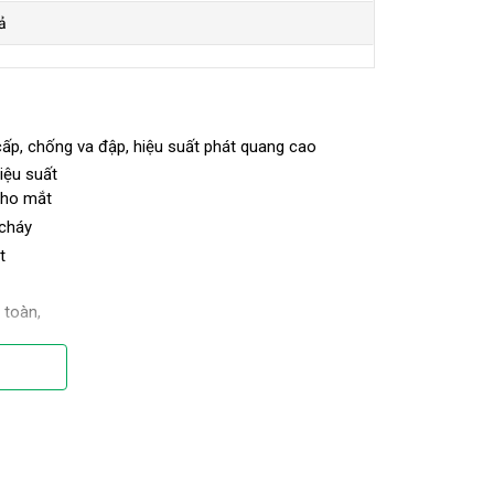
ả
p, chống va đập, hiệu suất phát quang cao
iệu suất
cho mắt
 cháy
t
 toàn,