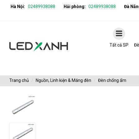
Hà Nội:
02489938088
Hải phòng:
02489938088
Đà Nẵn
Tất cả SP
Đè
Trang chủ
Nguồn, Linh kiện & Máng đèn
Đèn chống ẩm