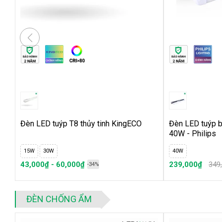
Đèn LED tuýp T8 thủy tinh KingECO
Đèn LED tuýp b
40W - Philips
15W
30W
40W
43,000₫ - 60,000₫
239,000₫
349
-34%
ĐÈN CHỐNG ẨM