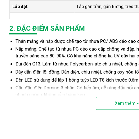
Lắp đặt
Lắp gắn trần, gắn tường, treo th
2. ĐẶC ĐIỂM SẢN PHẨM
Thân máng và nắp được chế tạo từ nhựa PC/ ABS dẻo cao cấ
Nắp máng: Chế tạo từ nhựa PC dẻo cao cấp chống va đập, h
truyền sáng cao 80-90%. Có khả năng chống tia UV gây hại 
Đui đèn G13: Làm từ nhựa Polycarbon-ate chịu nhiệt, chống
Dây dẫn điện lõi đồng: Dẫn điện, chịu nhiệt, chống oxy hóa tố
Đèn LED sử dụng để lắp 1 bóng tuýp LED T8 kích thước 0.6m
Cầu đấu điện Domino 3 chân: Có tiếp âm, dễ ràng đấu nối an
nhanh chóng, không cần băng keo
Công dụng: Chống bụi, chống thấm, chống ẩm
Xem thêm
Lắp đặt: Lắp gắn trần, gắn tường, treo thả