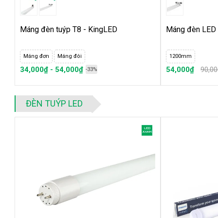
Máng đèn tuýp T8 - KingLED
Máng đèn LED 
Máng đơn
Máng đôi
1200mm
34,000₫ - 54,000₫
54,000₫
90,0
-33%
ĐÈN TUÝP LED