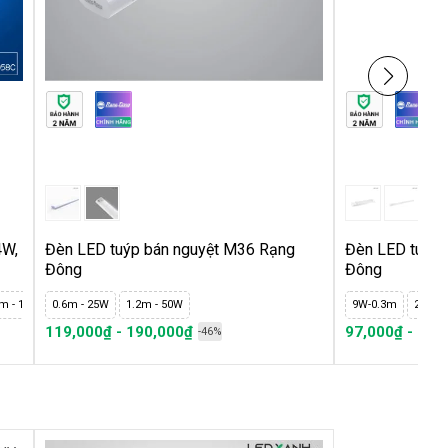
4W,
Đèn LED tuýp bán nguyệt M36 Rạng
Đèn LED tuýp 
Đông
Đông
2m - 13W
0.6m - 25W
1.2m - 50W
9W-0.3m
25W-0
119,000₫ - 190,000₫
97,000₫ - 234
-46%