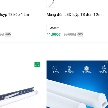
tuýp T8 kép 1.2m
Máng đèn LED tuýp T8 đơn 1.2m
1200mm
00₫
41,000₫
67,000₫
-40%
-39%