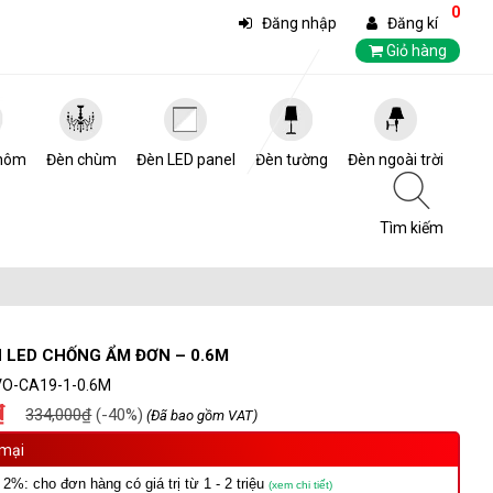
0
Đăng nhập
Đăng kí
Giỏ hàng
hôm
Đèn chùm
Đèn LED panel
Đèn tường
Đèn ngoài trời
Tìm kiếm
 LED CHỐNG ẨM ĐƠN – 0.6M
VO-CA19-1-0.6M
₫
334,000₫
(-40%)
(Đã bao gồm VAT)
mại
 2%: cho đơn hàng có giá trị từ 1 - 2 triệu
(xem chi tiết)