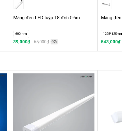
Máng đèn LED tuýp T8 đơn 0.6m
Máng đèn LED 
600mm
1295*125mm
39,000₫
65,000₫
543,000₫
905
-40%