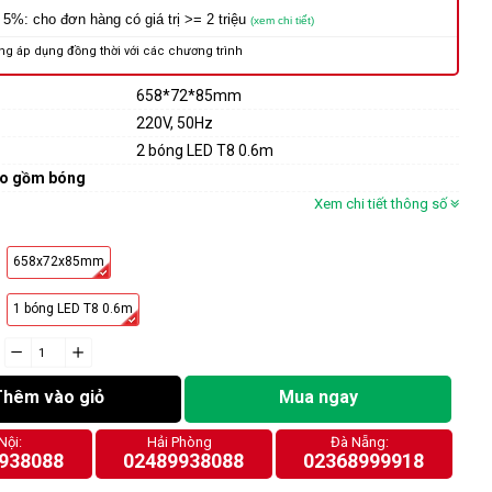
 5%: cho đơn hàng có giá trị >= 2 triệu
(xem chi tiết)
ng áp dụng đồng thời với các chương trình
658*72*85mm
220V, 50Hz
2 bóng LED T8 0.6m
ao gồm bóng
Xem chi tiết thông số
658x72x85mm
1 bóng LED T8 0.6m
−
cart.general.reduce_quantity
+
cart.general.increase_quantity
Thêm vào giỏ
Mua ngay
Nội:
Hải Phòng
Đà Nẵng:
938088
02489938088
02368999918