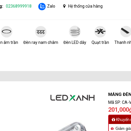
g:
02368999918
Zalo
Hệ thống cửa hàng
n âm trần
Đèn ray nam châm
Đèn LED dây
Quạt trần
Thanh n
MÁNG ĐÈN
Mã SP:
CA-
201,000
Khuyến 
Giảm giá