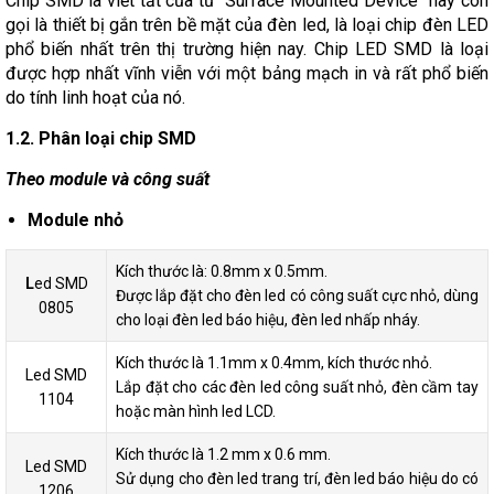
Chip SMD là viết tắt của từ “Surface Mounted Device” hay còn
gọi là thiết bị gắn trên bề mặt của đèn led, là loại chip đèn LED
phổ biến nhất trên thị trường hiện nay. Chip LED SMD là loại
được hợp nhất vĩnh viễn với một bảng mạch in và rất phổ biến
do tính linh hoạt của nó.
1.2. Phân loại chip SMD
Theo module và công suất
Module nhỏ
Kích thước là: 0.8mm x 0.5mm.
L
ed SMD
Được lắp đặt cho đèn led có công suất cực nhỏ, dùng
0805
cho loại đèn led báo hiệu, đèn led nhấp nháy.
Kích thước là 1.1mm x 0.4mm, kích thước nhỏ.
Led SMD
Lắp đặt cho các đèn led công suất nhỏ, đèn cầm tay
1104
hoặc màn hình led LCD.
Kích thước là 1.2 mm x 0.6 mm.
Led SMD
Sử dụng cho đèn led trang trí, đèn led báo hiệu do có
1206