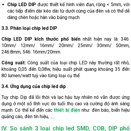
Chip LED DIP
được thiết kế hình viên đạn, rộng < 5mm, với
các tiếp điểm dài kéo dài từ dưới cùng của đèn và có thể dễ
dàng chèn hoặc hàn vào bảng mạch.
3.3. Phân loại chip led DIP
Chip LED DIP kích thước phổ biến
nhất hiện nay là: 346:
10mm/ 12mm/ 16mm/ 20mm/ 25mm/ 30mm/ 50mm,
246:8mm, 546: 16mm/20mm.
Công suất:
Công suất của loại chip LED này thường rất nhỏ,
khoảng 0,05 đến 0,08w, hiệu suất phát quang khoảng 35 đến
80 lumen/watt tuỳ vào từng loại cụ thể.
3.4. Ứng dụng của chip led dip
Tuy chip Dip đã lỗi thời và lạc hậu tuy nhiên nó vẫn được ứng
dụng ở một số lĩnh vực do tuổi thọ cao và cường độ ánh sáng
mạnh. Có thể kể đến các
thiết bị điện
như: đèn báo, biển hiệu
quảng cáo, đèn tín hiệu, ......
IV. So sánh 3 loại chip led SMD, COB, DIP phổ