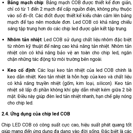
Bảng mạch chip
: Bảng mạch COB được thiết kế đơn giản,
chỉ có từ 1 đến 2 mạch để cấp nguồn điện, không phụ thuộc
vào số đi-ốt. Các điốt được thiết kế kiểu chân cắm lên bảng
mạch để tạo nên module đơn. Led COB có khả năng chiếu
sáng tập trung hơn do các chip led được gắn kết tập trung.
Nhôm tản nhiệt
: Led COB sử dụng chất liệu nhôm đặc biệt
từ nhôm kỹ thuật để nâng cao khả năng tản nhiệt. Nhôm tản
nhiệt còn có khả năng bảo vệ an toàn cho chip led, ngăn
chặn những tác động từ môi trường bên ngoài.
Keo cố định
: Các loại keo tản nhiệt của led COB chính là
keo dẫn nhiệt. Keo tản nhiệt là hỗn hợp của keo và chất liệu
có khả năng truyền nhiệt (gốm, kim loại, silicon). Keo tản
nhiệt sẽ lấp đi phần không khí gây dẫn nhiệt kém giữa 2 bề
mặt. Điều này giúp đèn led tản nhiệt nhanh, hạn chế gây nóng
cho chip led.
2.4. Ứng dụng của chip led COB
Chip LED COB có công suất cực cao, hiệu suất phát quang tốt
giúp mang đến ứng dụng đa dạng vào đời sống. Đặc biệt là các