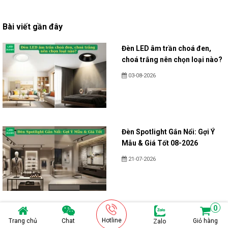
Bài viết gần đây
Đèn LED âm trần choá đen,
choá trắng nên chọn loại nào?
03-08-2026
Đèn Spotlight Gắn Nổi: Gợi Ý
Mẫu & Giá Tốt 08-2026
21-07-2026
0
Đèn âm trần xoay góc: mẫu
Hotline
Trang chủ
Chat
Giỏ hàng
Zalo
đẹp & giá tốt 08-2026