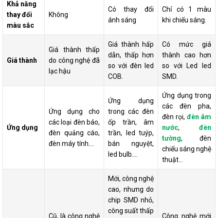
Khả năng
Có thay đổi
Chỉ có 1 màu
thay đổi
Không
ánh sáng
khi chiếu sáng.
màu sắc
Giá thành hấp
Có mức giá
Giá thành thấp
dẫn, thấp hơn
thành cao hơn
Giá thành
do công nghệ đã
so với đèn led
so với Led led
lạc hậu
COB.
SMD.
Ứng dụng trong
Ứng dụng
các đèn pha,
Ứng dụng cho
trong các đèn
đèn rọi,
đèn âm
các loại đèn báo,
ốp trần, âm
Ứng dụng
nước
,
đèn
đèn quảng cáo,
trần, led tuýp,
tường
, đèn
đèn máy tính....
bán nguyệt,
chiếu sáng nghệ
led bulb....
thuật...
Mới, công nghệ
cao, nhưng do
chip SMD nhỏ,
công suất thấp
Cũ, là công nghệ
Công nghệ mới