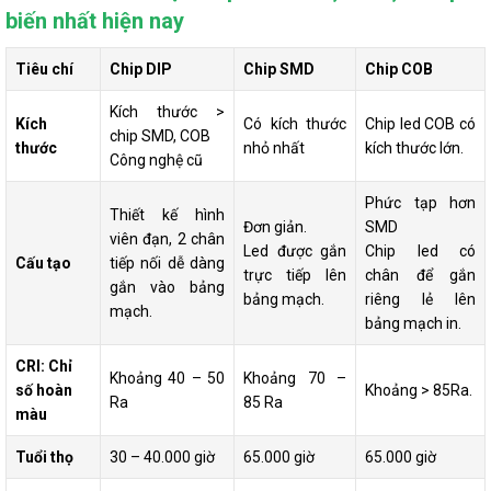
biến nhất hiện nay
Tiêu chí
Chip DIP
Chip SMD
Chip COB
Kích thước >
Kích
Có kích thước
Chip led COB có
chip SMD, COB
thước
nhỏ nhất
kích thước lớn.
Công nghệ cũ
Phức tạp hơn
Thiết kế hình
Đơn giản.
SMD
viên đạn, 2 chân
Led được gắn
Chip led có
Cấu tạo
tiếp nối dễ dàng
trực tiếp lên
chân để gắn
gắn vào bảng
bảng mạch.
riêng lẻ lên
mạch.
bảng mạch in.
CRI: Chỉ
Khoảng 40 – 50
Khoảng 70 –
số hoàn
Khoảng > 85Ra.
Ra
85 Ra
màu
Tuổi thọ
30 – 40.000 giờ
65.000 giờ
65.000 giờ