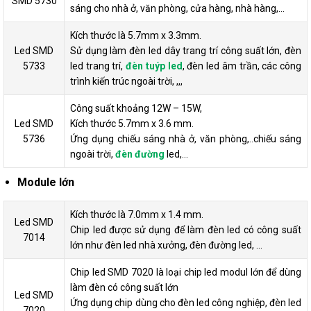
SMD 5730
sáng cho nhà ở, văn phòng, cửa hàng, nhà hàng,…
Kích thước là 5.7mm x 3.3mm.
Led SMD
Sử dụng làm đèn led dây trang trí công suất lớn, đèn
5733
led trang trí,
đèn tuýp led
, đèn led âm trần, các công
trình kiến trúc ngoài trời, ,,,
Công suất khoảng 12W – 15W,
Led SMD
Kích thước 5.7mm x 3.6 mm.
5736
Ứng dụng chiếu sáng nhà ở, văn phòng,..chiếu sáng
ngoài trời,
đèn đường
led,…
Module lớn
Kích thước là 7.0mm x 1.4 mm.
Led SMD
Chip led được sử dụng để làm đèn led có công suất
7014
lớn như đèn led nhà xưởng, đèn đường led, …
Chip led SMD 7020 là loại chip led modul lớn để dùng
làm đèn có công suất lớn
Led SMD
Ứng dụng chip dùng cho đèn led công nghiệp, đèn led
7020