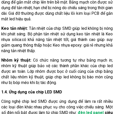
dùng để gắn mắt chip lên trên bề mặt. Bảng mạch còn được sử
dụng để tản nhiệt, hạn chế bị nóng do chiếu sáng trong thời gian
dài. Giá đỡ thường được dùng chất liệu lõi kim loại PCB để gắn
mắt led hiệu quả.
Keo tản nhiệt:
Tản nhiệt của chip SMD giúp led không bị nóng
khi phát sáng. Bộ phận tản nhiệt sử dụng keo tản nhiệt là Keo
nhựa silica:có khả năng tản nhiệt tốt, giá thành cao giúp suy
giảm quang thông thấp hoặc Keo nhựa epoxy: giá rẻ nhưng khả
năng tản nhiệt thấp.
Nhôm kỹ thuật:
Có chức năng tương tự như bảng mạch in;
nhôm kỹ thuật giúp bảo vệ các thành phần khác của chip led
được an toàn. Lớp nhôm được bọc ở cuối cùng của chip bằng
chất liệu nhôm kỹ thuật; giúp chip led không bị bào mòn cũng
như bị bóp méo khi bị tác động.
1.4. Ứng dụng của chip LED SMD
Công nghệ chip led SMD được ứng dụng để làm ra rất nhiều
các loại đèn khác nhau phục vụ cho công việc chiếu sáng. Một
số đèn nổi bật được làm từ chip SMD như:
đèn led panel
siêu