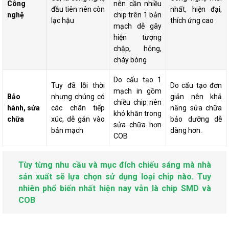
Công
nên cần nhiều
đầu tiên nên còn
nhất, hiện đại,
nghệ
chip trên 1 bản
lạc hậu
thích ứng cao
mạch dễ gây
hiện tượng
chập, hỏng,
cháy bóng
Do cấu tạo 1
Tuy đã lỗi thời
Do cấu tạo đơn
mạch in gồm
Bảo
nhưng chúng có
giản nên khả
chiều chip nên
hành, sửa
các chân tiếp
năng sửa chữa
khó khăn trong
chữa
xúc, dễ gắn vào
bảo dưỡng dễ
sửa chữa hơn
bản mạch
dàng hơn.
COB
Tùy từng nhu cầu và mục đích chiếu sáng mà nhà
sản xuất sẽ lựa chọn sử dụng loại chip nào. Tuy
nhiên phổ biến nhất hiện nay vẫn là chip SMD và
COB