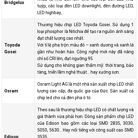
Bridgelux
tuýp, các loại đèn LED downlight, đèn đường LED,
LED highbay,…
Thương hiệu chip LED Toyoda Gosei. Sử dụng 1
loại phosphor là Nitichia để tạo ra nguồn ánh sáng
đạt chất lượng cao nhất.
Toyoda
Với tỉ lệ pha trộn màu đỏ – xanh dương và xanh lá
Gosei
gần như hoàn hảo. Công nghệ mới này đã nâng
chỉ số CRI lên, đạt ngưỡng 95.
Sử dụng cho không gian thẩm mỹ: thời trang, bảo
tàng, triển lãm nghệ thuật… hay xưởng sơn.
Osram Light AG là một nhà sản xuất chip LED chất
Osram
lượng cao cấp, đa quốc gia của Đức. Sản xuất cả
chip led cho cả đèn pha ô tô.
Theo sau là thương hiệu chip LED có chất lượng và
giá thành vừa phải hơn. Dòng sản phẩm chip LED
của Edison bao gồm các loại SMD 2835, 3030,
5050, 5630… Hay nổi tiếng với công suất cao SMD
Edison
3535.