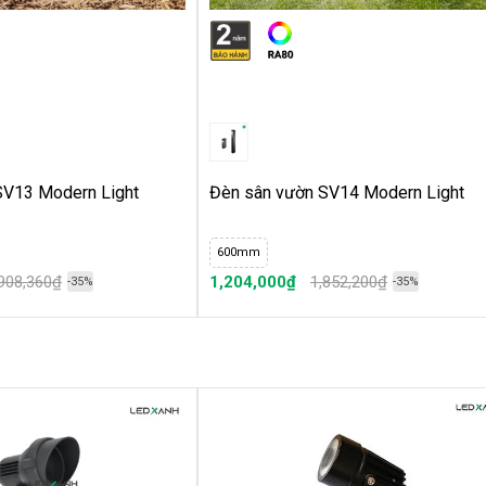
SV13 Modern Light
Đèn sân vườn SV14 Modern Light
600mm
,908,360₫
1,204,000₫
1,852,200₫
-35%
-35%
cảnh quan