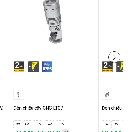
W,
Đèn chiếu cây CNC LT07
Đèn chiếu cây
3W
6W
10W
14W
18W
3W
6W
10W