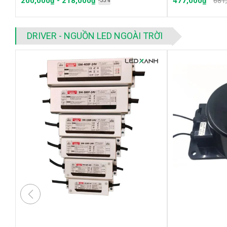
200,000₫ - 218,000₫
477,000₫
681
-35%
DRIVER - NGUỒN LED NGOÀI TRỜI