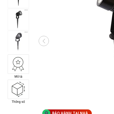
Mô tả
Thông số
BẢO HÀNH TẠI NHÀ