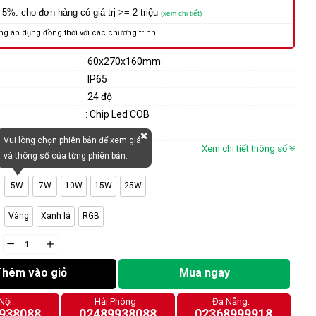
 5%: cho đơn hàng có giá trị >= 2 triệu
(xem chi tiết)
ng áp dụng đồng thời với các chương trình
60x270x160mm
IP65
24 độ
g
: Chip Led COB
: 2 năm
Vui lòng chọn phiên bản để xem giá
Xem chi tiết thông số
và thông số của từng phiên bản.
5W
7W
10W
15W
25W
Vàng
Xanh lá
RGB
−
cart.general.reduce_quantity
+
cart.general.increase_quantity
Thêm vào giỏ
Mua ngay
Nội:
Hải Phòng
Đà Nẵng:
938088
02489938088
02368999918