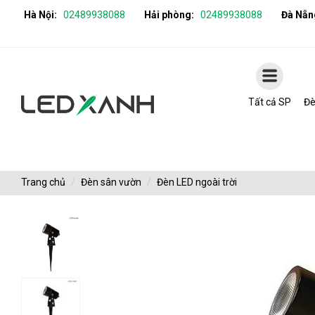
Hà Nội:
02489938088
Hải phòng:
02489938088
Đà Nẵn
Tất cả SP
Đè
Trang chủ
Đèn sân vườn
Đèn LED ngoài trời