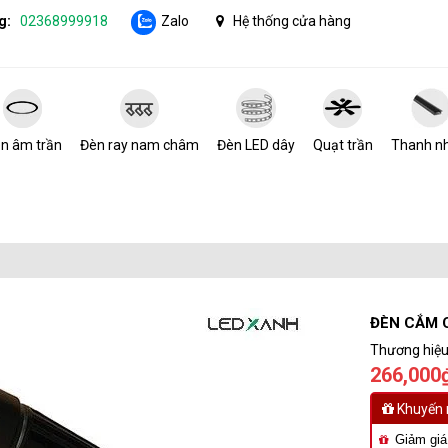
g:
02368999918
Zalo
Hệ thống cửa hàng
n âm trần
Đèn ray nam châm
Đèn LED dây
Quạt trần
Thanh n
ĐÈN CẮM 
Thương hiệu
266,000₫
Khuyến 
Giảm giá