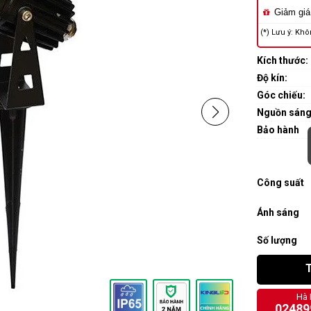
Giảm giá
(*) Lưu ý: Khô
Kích thước:
Độ kín:
Góc chiếu:
Nguồn sán
Bảo hành
Công suất
Ánh sáng
Số lượng
Hà 
02489