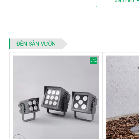
Xem thêm
Góc chiếu 24
°
giúp chiếu sáng tạo điểm nhấn hiệu quả
Tiêu chuẩn IP65
Rất dễ dàng và thuận lợi cho lắp đặt, thay thế
Sử dụng điện 220V
Sử dụng chip LED COB
ĐÈN SÂN VƯỜN
Thương hiệu sản phẩm KingLED uy tín hàng đầu
Thời gian bảo hành chính hãng 2 năm.
ỨNG DỤNG
Chiếu sáng sân vườn, công viên ngoài trời
Thích hợp lắp đặt tại các bụi cây, cỏ...
Ứng dụng trang trí các không gian rộng ngoài trời khi kết hợp v
*Lưu ý khi lắp đặt:
Quấn băng keo đúng kỹ thuật để hơi ẩm v
cháy và mất an toàn