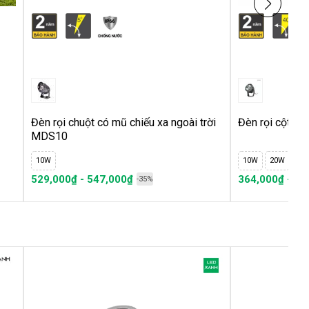
Đèn rọi chuột có mũ chiếu xa ngoài trời
Đèn rọi cột ng
MDS10
10W
10W
20W
30
529,000₫ - 547,000₫
364,000₫ - 69
-35%