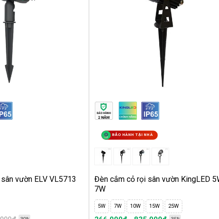
ầy đủ nhất
ược sản phẩm phù hợp
n đại
 đèn
ên biết
BẢO HÀNH TẠI NHÀ
 mua đèn
ần?
n phẩm
i sân vườn ELV VL5713
Đèn cắm cỏ rọi sân vườn KingLED 5
7W
5W
7W
10W
15W
25W