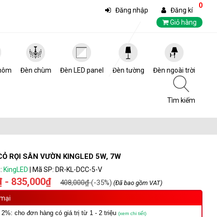
0
Đăng nhập
Đăng kí
Giỏ hàng
hôm
Đèn chùm
Đèn LED panel
Đèn tường
Đèn ngoài trời
Tìm kiếm
CỎ RỌI SÂN VƯỜN KINGLED 5W, 7W
:
KingLED
|
Mã SP:
DR-KL-DCC-5-V
 - 835,000₫
408,000₫
(-35%)
(Đã bao gồm VAT)
mại
 2%: cho đơn hàng có giá trị từ 1 - 2 triệu
(xem chi tiết)