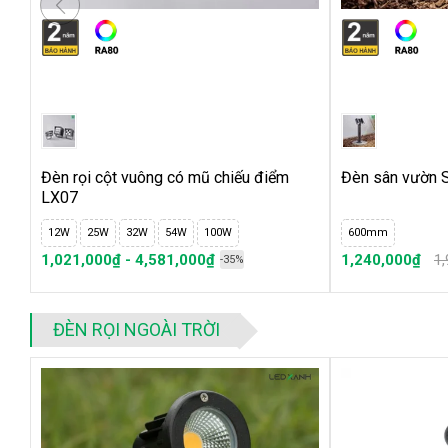
Đèn rọi cột vuông có mũ chiếu điểm
Đèn sân vườn 
LX07
12W
25W
32W
54W
100W
600mm
1,021,000₫ - 4,581,000₫
1,240,000₫
1
-35%
ĐÈN RỌI NGOÀI TRỜI
Tư vấn đèn ngoài trời
9 Đèn led hắt ngoài trời bắt buộc phải có trong chiếu sáng 