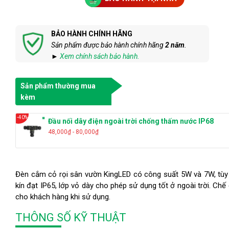
BẢO HÀNH CHÍNH HÃNG
Sản phẩm được bảo hành chính hãng
2 năm
.
►
Xem chính sách bảo hành.
Sản phẩm thường mua
kèm
-40%
Đầu nối dây điện ngoài trời chống thấm nước IP68
48,000₫ - 80,000₫
Đèn cắm cỏ rọi sân vườn KingLED có công suất 5W và 7W, tùy
kín đạt IP65, lớp vỏ dày cho phép sử dụng tốt ở ngoài trời. C
cho khách hàng khi sử dụng.
THÔNG SỐ KỸ THUẬT