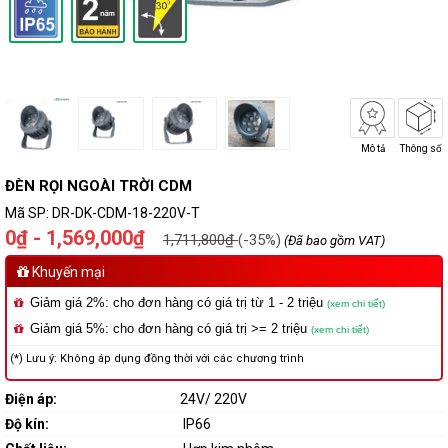
Mô tả
Thông số
ĐÈN RỌI NGOÀI TRỜI CDM
Mã SP:
DR-DK-CDM-18-220V-T
0₫ - 1,569,000₫
1,711,800₫
(-35%)
(Đã bao gồm VAT)
Khuyến mại
Giảm giá 2%: cho đơn hàng có giá trị từ 1 - 2 triệu
(xem chi tiết)
Giảm giá 5%: cho đơn hàng có giá trị >= 2 triệu
(xem chi tiết)
(*) Lưu ý: Không áp dụng đồng thời với các chương trình
Điện áp:
24V/ 220V
Độ kín:
IP66