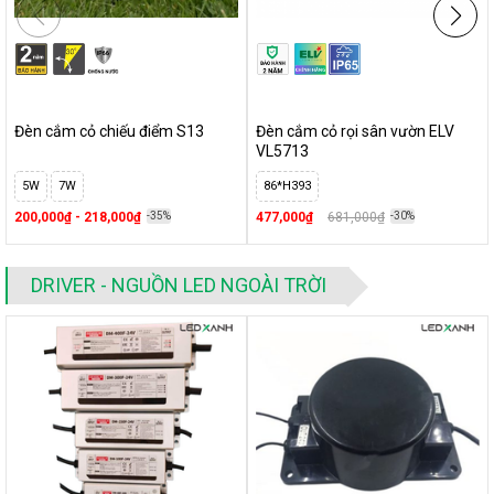
sản phẩm
Đèn cắm cỏ chiếu điểm S13
Đèn cắm cỏ rọi sân vườn ELV
VL5713
5W
7W
86*H393
200,000₫ - 218,000₫
-35%
477,000₫
681,000₫
-30%
DRIVER - NGUỒN LED NGOÀI TRỜI