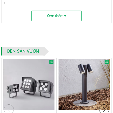
Xem thêm
ĐÈN SÂN VƯỜN
Tư vấn đèn ngoài trời
9 Đèn led hắt ngoài trời bắt buộc phải có trong chiếu sáng
cảnh quan
Kỹ thuật chiếu sáng bằng đèn cảnh quan
Ý tưởng chiếu sáng từ đèn led sân vườn
Đèn led dây bóng tròn ngoài trời - Cách chọn đèn trang trí
đầy đủ nhất