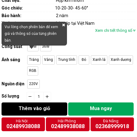
Chất liệu:
Hợp kim nhôm
Góc chiếu:
10-20-30- 45-60°
Bảo hành:
2 năm
Xuất xứ:
Lắp ráp tại Việt Nam
Vui lòng chọn phiên bản để xem
Xem chi tiết thông số
giá và thông số của từng phiên
bản.
Công suất
18W
36W
Ánh sáng
Trắng
Vàng
Trung tính
Đỏ
Xanh lá
Xanh dương
RGB
Nguồn điện
220V
Số lượng
−
cart.general.reduce_quantity
+
cart.general.increase_quantity
Thêm vào giỏ
Mua ngay
Hà Nội:
Hải Phòng
Đà Nẵng:
02489938088
02489938088
02368999918