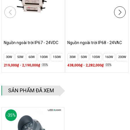
Nguồn ngoài trời IP67 - 24VDC
Nguồn ngoài trời IP68 - 24VAC
30W
50W
60W
100W
150W
200W
30W
250W
50W
300W
105W
400W
160W
500W
200W
219,000₫ - 2,190,000₫
-35%
438,000₫ - 2,282,000₫
-35%
SẢN PHẨM ĐÃ XEM
-
35
%