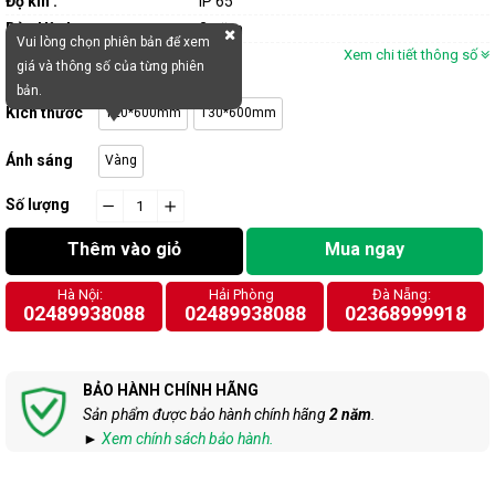
Độ kín :
IP 65
Bảo Hành :
2 năm
Vui lòng chọn phiên bản để xem
Xem chi tiết thông số
giá và thông số của từng phiên
bản.
Kích thước
120*600mm
130*600mm
Ánh sáng
Vàng
Số lượng
−
cart.general.reduce_quantity
+
cart.general.increase_quantity
Thêm vào giỏ
Mua ngay
Hà Nội:
Hải Phòng
Đà Nẵng:
02489938088
02489938088
02368999918
BẢO HÀNH CHÍNH HÃNG
Sản phẩm được bảo hành chính hãng
2 năm
.
►
Xem chính sách bảo hành.