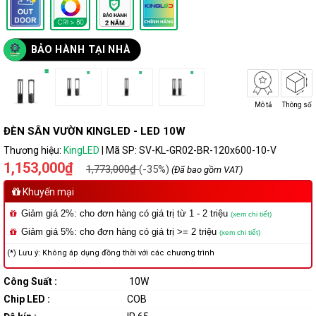
BẢO HÀNH TẠI NHÀ
Mô tả
Thông số
ĐÈN SÂN VƯỜN KINGLED - LED 10W
Thương hiệu:
KingLED
|
Mã SP:
SV-KL-GR02-BR-120x600-10-V
1,153,000₫
1,773,000₫
(-35%)
(Đã bao gồm VAT)
Khuyến mại
Giảm giá 2%: cho đơn hàng có giá trị từ 1 - 2 triệu
(xem chi tiết)
Giảm giá 5%: cho đơn hàng có giá trị >= 2 triệu
(xem chi tiết)
(*) Lưu ý: Không áp dụng đồng thời với các chương trình
Công Suất :
10W
Chip LED :
COB