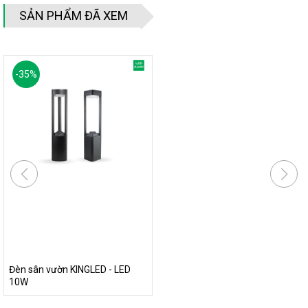
SẢN PHẨM ĐÃ XEM
-
35
%
Đèn sân vườn KINGLED - LED
10W