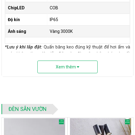
ChipLED
COB
Độ kín
IP65
Ánh sáng
Vàng 3000K
*Lưu ý khi lắp đặt:
Quấn băng keo đúng kỹ thuật để hơi ẩm và
nước không theo dây dẫn điện vào đèn gây chập cháy và mất
an toàn
Xem thêm
ĐÈN SÂN VƯỜN