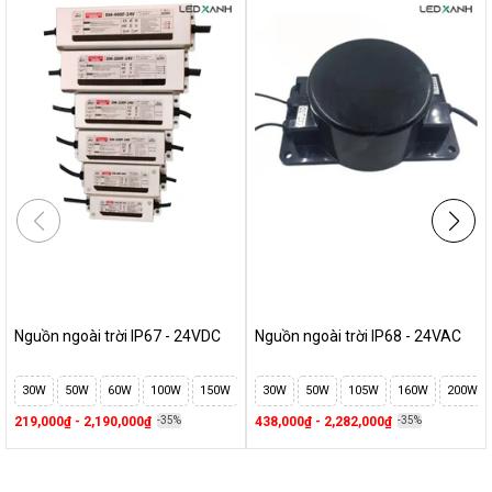
Nguồn ngoài trời IP67 - 24VDC
Nguồn ngoài trời IP68 - 24VAC
30W
50W
60W
100W
150W
200W
30W
250W
50W
300W
105W
400W
160W
500W
200W
219,000₫ - 2,190,000₫
-35%
438,000₫ - 2,282,000₫
-35%