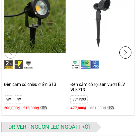
đèn
Đèn hắt sân vườn - Những sai lầm phổ biến khi lắp đặt bạn
nên biết
Đèn hắt cây - Gợi ý những mẫu đèn phù hợp
Đèn trụ sân vườn - Một vài thông tin bạn cần biết trước khi
mua đèn
Đèn nấm sân vườn - Làm thế nào để chọn đúng đèn bạn
cần?
Cột đèn sân vườn - Cấu tạo, phân loại và công năng của
sản phẩm
Đèn cắm cỏ chiếu điểm S13
Đèn cắm cỏ rọi sân vườn ELV
VL5713
5W
7W
86*H393
200,000₫ - 218,000₫
-35%
477,000₫
681,000₫
-30%
DRIVER - NGUỒN LED NGOÀI TRỜI