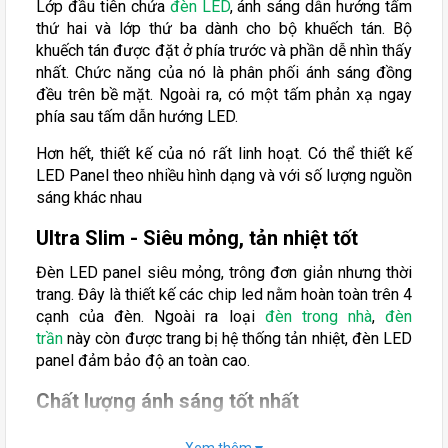
Lớp đầu tiên chứa
đèn LED
, ánh sáng dẫn hướng tấm
thứ hai và lớp thứ ba dành cho bộ khuếch tán. Bộ
khuếch tán được đặt ở phía trước và phần dễ nhìn thấy
nhất. Chức năng của nó là phân phối ánh sáng đồng
đều trên bề mặt. Ngoài ra, có một tấm phản xạ ngay
phía sau tấm dẫn hướng LED.
Hơn hết, thiết kế của nó rất linh hoạt. Có thể thiết kế
LED Panel theo nhiều hình dạng và với số lượng nguồn
sáng khác nhau
Ultra Slim - Siêu mỏng, tản nhiệt tốt
Đèn LED panel siêu mỏng, trông đơn giản nhưng thời
trang. Đây là thiết kế các chip led nằm hoàn toàn trên 4
cạnh của đèn. Ngoài ra loại
đèn trong nhà
,
đèn
trần
này còn được trang bị hệ thống tản nhiệt, đèn LED
panel đảm bảo độ an toàn cao.
Chất lượng ánh sáng tốt nhất
Khi nói đến chất lượng của ánh sáng, và tấm dẫn
Xem thêm