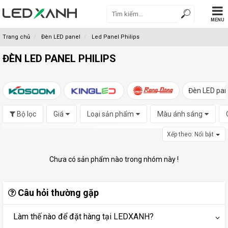
MENU
Trang chủ
Đèn LED panel
Led Panel Philips
ĐÈN LED PANEL PHILIPS
Đèn LED pan
Bộ lọc
Giá
Loại sản phẩm
Màu ánh sáng
Xếp theo:
Nổi bật
Chưa có sản phẩm nào trong nhóm này !
Câu hỏi thường gặp
Làm thế nào để đặt hàng tại LEDXANH?