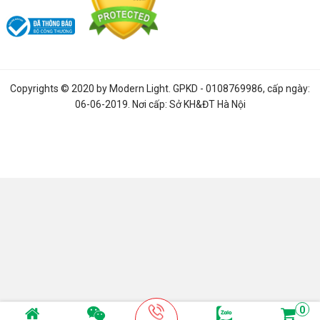
Copyrights © 2020 by
Modern Light
. GPKD - 0108769986, cấp ngày:
3. Ứng dụng Đèn LED pha Modul sân bóng,
06-06-2019. Nơi cấp: Sở KH&ĐT Hà Nội
sân Pickleball 200W - 600W
Đèn LED pha Modul S6
được ứng dụng phổ biến cho các
- Công trình sân thể thao, sân bóng, sân Picleball
0