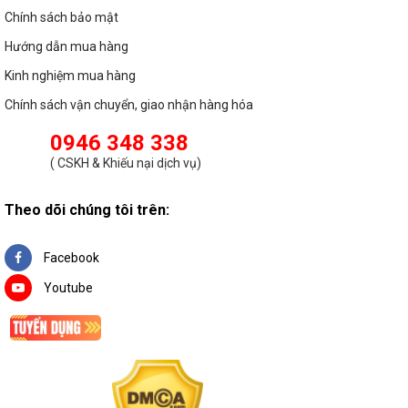
Chính sách bảo mật
- Bộ phận cáp nối điện bằng cao su silicon đảm bảo đầu vào
Hướng dẫn mua hàng
nguồn điện an toàn và chống nước
Kinh nghiệm mua hàng
Chính sách vận chuyển, giao nhận hàng hóa
0946 348 338
(
CSKH & Khiếu nại dịch vụ
)
Theo dõi chúng tôi trên:
Facebook
Youtube