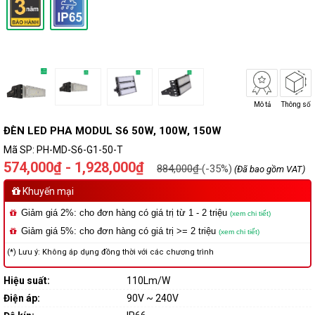
Mô tả
Thông số
ĐÈN LED PHA MODUL S6 50W, 100W, 150W
Mã SP:
PH-MD-S6-G1-50-T
574,000₫ - 1,928,000₫
884,000₫
(-35%)
(Đã bao gồm VAT)
Khuyến mại
Giảm giá 2%: cho đơn hàng có giá trị từ 1 - 2 triệu
(xem chi tiết)
Giảm giá 5%: cho đơn hàng có giá trị >= 2 triệu
(xem chi tiết)
(*) Lưu ý: Không áp dụng đồng thời với các chương trình
Hiệu suất:
110Lm/W
Điện áp:
90V ~ 240V