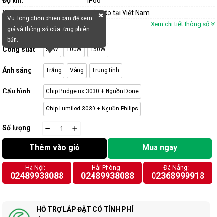
Độ kín:
IP66
Xuất xứ:
Lắp ráp tại Việt Nam
Vui lòng chọn phiên bản để xem
Xem chi tiết thông số
giá và thông số của từng phiên
bản.
Công suất
50W
100W
150W
Ánh sáng
Trắng
Vàng
Trung tính
Cấu hình
Chip Bridgelux 3030 + Nguồn Done
Chip Lumiled 3030 + Nguồn Philips
Số lượng
−
cart.general.reduce_quantity
+
cart.general.increase_quantity
Thêm vào giỏ
Mua ngay
Hà Nội:
Hải Phòng
Đà Nẵng:
02489938088
02489938088
02368999918
HỖ TRỢ LẮP ĐẶT CÓ TÍNH PHÍ