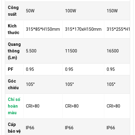
Công
50W
100W
150W
suất
Kích
315*85*H150mm
315*170xH150mm
315*255*H1
thước
Quang
thông
5.500
11500
16500
(Lm)
PF
0.95
0.95
0.95
Góc
105°
105°
105°
chiếu
Chỉ số
hoàn
CRI>80
CRI>80
CRI>80
màu
Cấp
IP66
IP66
IP66
bảo vệ