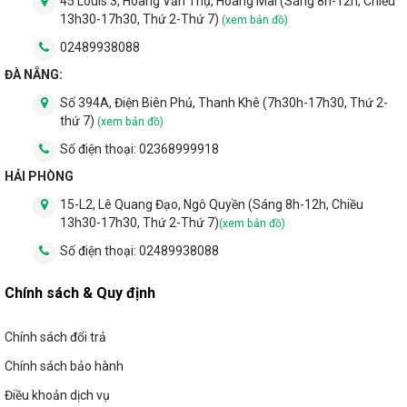
45 Louis 3, Hoàng Văn Thụ, Hoàng Mai (Sáng 8h-12h, Chiều
dòng điện trong dải điện áp biến thiên do điều kiện ngoài trời
13h30-17h30, Thứ 2-Thứ 7)
(xem bản đồ)
luôn thay đổi.
02489938088
ĐÀ NẴNG:
Số 394A, Điện Biên Phủ, Thanh Khê (7h30h-17h30, Thứ 2-
thứ 7)
(xem bản đồ)
Số điện thoại:
02368999918
HẢI PHÒNG
15-L2, Lê Quang Đạo, Ngô Quyền (Sáng 8h-12h, Chiều
13h30-17h30, Thứ 2-Thứ 7)
(xem bản đồ)
Số điện thoại:
02489938088
Chính sách & Quy định
Chính sách đổi trả
Chính sách bảo hành
Điều khoản dịch vụ