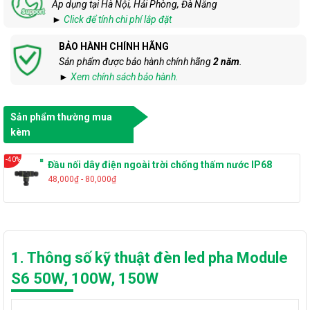
Áp dụng tại Hà Nội, Hải Phòng, Đà Nẵng
►
Click để tính chi phí lắp đặt
BẢO HÀNH CHÍNH HÃNG
Sản phẩm được bảo hành chính hãng
2 năm
.
►
Xem chính sách bảo hành.
Sản phẩm thường mua
kèm
-40%
Đầu nối dây điện ngoài trời chống thấm nước IP68
48,000₫ - 80,000₫
1. Thông số kỹ thuật đèn led pha Module
S6 50W, 100W, 150W