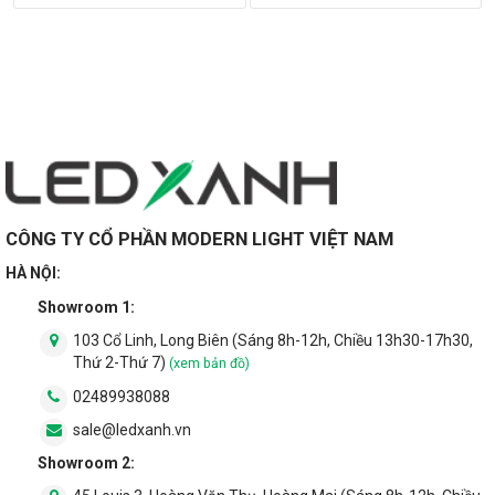
CÔNG TY CỔ PHẦN MODERN LIGHT VIỆT NAM
HÀ NỘI:
Showroom 1:
103 Cổ Linh, Long Biên (Sáng 8h-12h, Chiều 13h30-17h30,
Thứ 2-Thứ 7)
(xem bản đồ)
02489938088
sale@ledxanh.vn
- Mỗi mắt led được bao bọc bởi lớp thấu kính tán quang kín
Showroom 2:
chống xâm nhập, đảm bảo khả năng chuyển đổi và ổn định