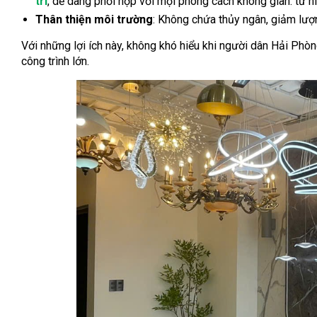
trí
, dễ dàng phối hợp với mọi phong cách không gian: từ hi
Thân thiện môi trường
: Không chứa thủy ngân, giảm lượn
Với những lợi ích này, không khó hiểu khi người dân Hải Phò
công trình lớn.