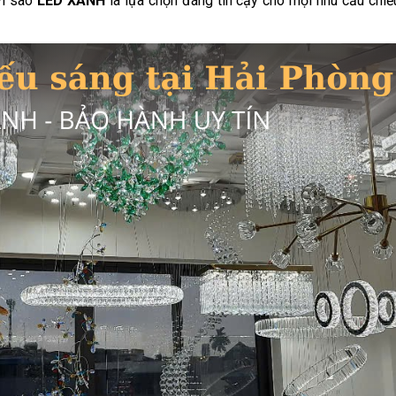
 vì sao
LED XANH
là lựa chọn đáng tin cậy cho mọi nhu cầu chiế