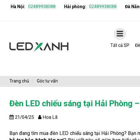
Hà Nội:
02489938088
Hải phòng:
02489938088
Đà Nẵn
Tất cả SP
Đè
Trang chủ
Góc tư vấn
Đèn LED chiếu sáng tại Hải Phòng – 
21/04/25
Hoa Lã
Bạn đang tìm mua đèn LED chiếu sáng tại Hải Phòng? Bạn m