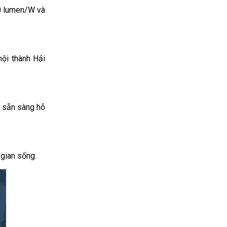
50 lumen/W và
ội thành Hải
t sẵn sàng hỗ
 gian sống.