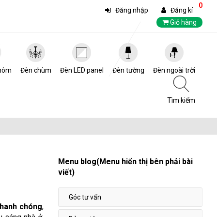
0
Đăng nhập
Đăng kí
Giỏ hàng
hôm
Đèn chùm
Đèn LED panel
Đèn tường
Đèn ngoài trời
Tìm kiếm
Menu blog(Menu hiển thị bên phải bài
viết)
Góc tư vấn
nhanh chóng
,