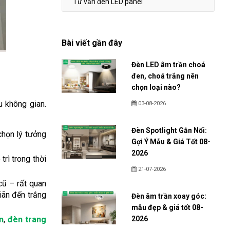
Tư vấn đèn LED panel
Bài viết gần đây
Đèn LED âm trần choá
đen, choá trắng nên
chọn loại nào?
u không gian.
03-08-2026
Đèn Spotlight Gắn Nổi:
chọn lý tưởng
Gợi Ý Mẫu & Giá Tốt 08-
2026
trì trong thời
21-07-2026
cũ – rất quan
iãn đến trắng
Đèn âm trần xoay góc:
mẫu đẹp & giá tốt 08-
n
,
đèn trang
2026