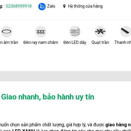
g:
02368999918
Zalo
Hệ thống cửa hàng
n âm trần
Đèn ray nam châm
Đèn LED dây
Quạt trần
Thanh n
Giao nhanh, bảo hành uy tín
uốn chọn sản phẩm chất lượng, giá hợp lý, và được
giao hàng 