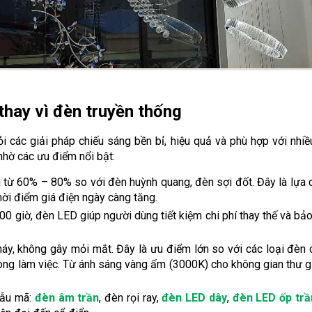
thay vì đèn truyền thống
 các giải pháp chiếu sáng bền bỉ, hiệu quả và phù hợp với nhiề
hờ các ưu điểm nổi bật:
ơn từ 60% – 80% so với đèn huỳnh quang, đèn sợi đốt. Đây là lựa 
hời điểm giá điện ngày càng tăng.
000 giờ, đèn LED giúp người dùng tiết kiệm chi phí thay thế và bảo 
y, không gây mỏi mắt. Đây là ưu điểm lớn so với các loại đèn 
òng làm việc. Từ ánh sáng vàng ấm (3000K) cho không gian thư g
mẫu mã:
đèn âm trần
, đèn rọi ray,
đèn LED dây
,
đèn LED ốp trầ