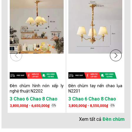
Đèn chùm hình nón xếp ly
Đèn chùm tay nến chao lụa
Đè
nghệ thuật N2202
N2201
N8
3 Chao
6 Chao
8 Chao
3 Chao
6 Chao
8 Chao
8 
3,800,000₫ - 6,650,000₫
-5%
3,800,000₫ - 8,550,000₫
-5%
7,
Xem tất cả
Đèn chùm