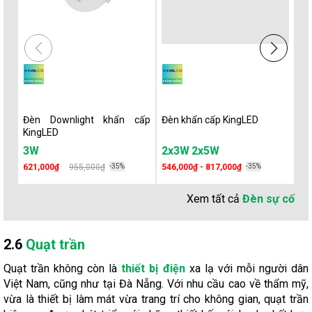
Đèn Downlight khẩn cấp
Đèn khẩn cấp KingLED
Ki
KingLED
Ki
3W
2x3W
2x5W
2
621,000₫
955,000₫
-35%
546,000₫ - 817,000₫
-35%
2,
Xem tất cả
Đèn sự cố
2.6
Quạt trần
Quạt trần không còn là
thiết bị điện
xa lạ với mỗi người dân
Việt Nam, cũng như tại Đà Nẵng. Với nhu cầu cao về thẩm mỹ,
vừa là thiết bị làm mát vừa trang trí cho không gian, quạt trần