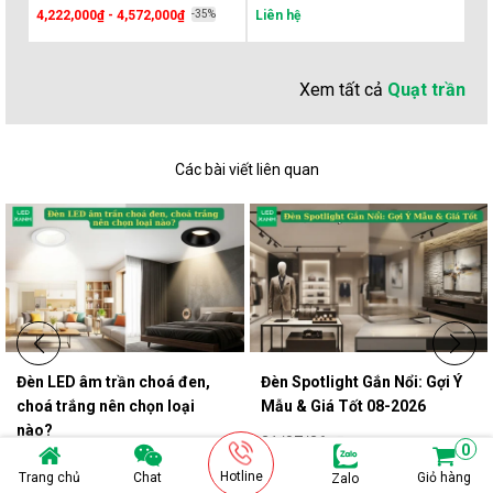
4,222,000₫ - 4,572,000₫
-35%
Liên hệ
Li
Xem tất cả
Quạt trần
Các bài viết liên quan
Đèn LED âm trần choá đen,
Đèn Spotlight Gắn Nổi: Gợi Ý
choá trắng nên chọn loại
Mẫu & Giá Tốt 08-2026
nào?
21/07/26
0
03/08/26
Hotline
Trang chủ
Chat
Giỏ hàng
Zalo