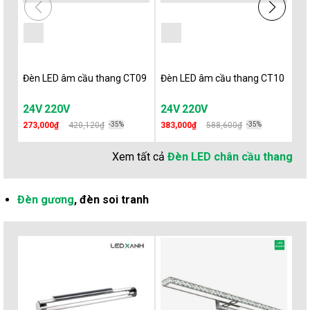
Đèn LED âm cầu thang CT09
Đèn LED âm cầu thang CT10
Đè
24V
220V
24V
220V
2
273,000₫
420,120₫
-35%
383,000₫
588,600₫
-35%
27
Xem tất cả
Đèn LED chân cầu thang
Đèn gương
, đèn soi tranh