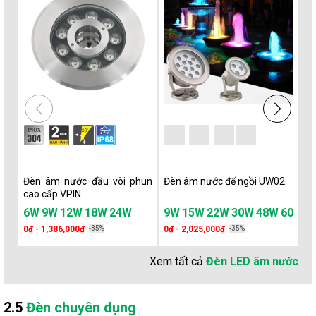
Đèn âm nước đầu vòi phun
Đèn âm nước đế ngồi UW02
Đè
cao cấp VPIN
3
6W
9W
12W
18W
24W
5W
9W
15W
22W
30W
48W
60W
9
0₫ - 1,386,000₫
-35%
0₫ - 2,025,000₫
-35%
71
Xem tất cả
Đèn LED âm nước
2.5
Đèn chuyên dụng