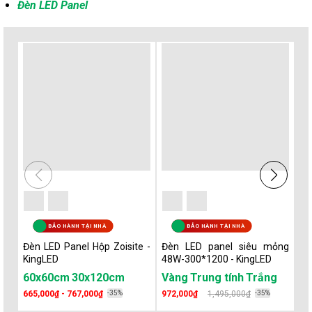
Đèn LED Panel
BẢO HÀNH TẠI NHÀ
BẢO HÀNH TẠI NHÀ
Đèn LED Panel Hộp Zoisite -
Đèn LED panel siêu mỏng
Đè
KingLED
48W-300*1200 - KingLED
P0
Đô
60x60cm
30x120cm
Vàng
Trung tính
Trắng
6
665,000₫ - 767,000₫
-35%
972,000₫
1,495,000₫
-35%
64