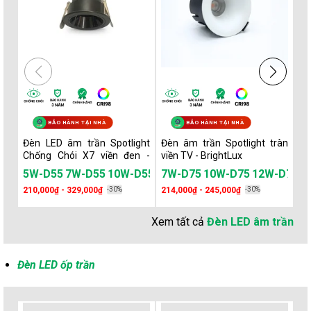
BẢO HÀNH TẠI NHÀ
BẢO HÀNH TẠI NHÀ
Đèn LED âm trần Spotlight
Đèn âm trần Spotlight tràn
Đè
Chống Chói X7 viền đen -
viền TV - BrightLux
c
BrightLux
Br
-D55
7W-D55
10W-D55
5W-D75
7W-D75
7W-D75
10W-D75
10W-D75
12W-D75
5W-D75
12W-D75
15W-D75
7W-D75
1
210,000₫ - 329,000₫
-30%
214,000₫ - 245,000₫
-30%
16
Xem tất cả
Đèn LED âm trần
Đèn LED ốp trần