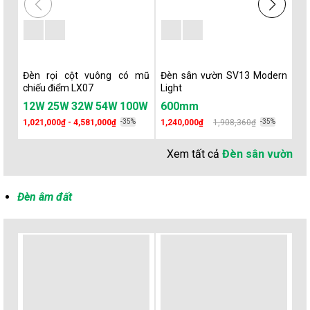
Đèn rọi cột vuông có mũ
Đèn sân vườn SV13 Modern
Đè
chiếu điểm LX07
Light
Li
12W
25W
32W
54W
100W
600mm
6
1,021,000₫ - 4,581,000₫
-35%
1,240,000₫
1,908,360₫
-35%
1,
Xem tất cả
Đèn sân vườn
Đèn âm đất