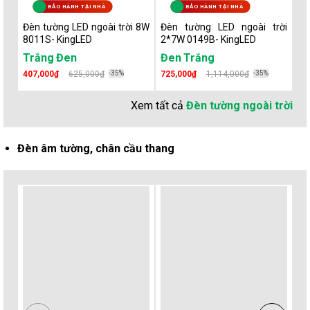
BẢO HÀNH TẠI NHÀ
BẢO HÀNH TẠI NHÀ
Đèn tường LED ngoài trời 8W
Đèn tường LED ngoài trời
Đè
8011S- KingLED
2*7W 0149B- KingLED
B6
Trắng
Đen
Đen
Trắng
Đ
407,000₫
625,000₫
-35%
725,000₫
1,114,000₫
-35%
1,
Xem tất cả
Đèn tường ngoài trời
Đèn âm tường, chân cầu thang