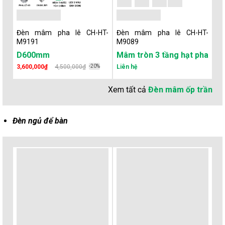
Đèn mâm pha lê CH-HT-
Đèn mâm pha lê CH-HT-
Đ
M9191
M9089
M
D600mm
Mâm tròn 3 tầng hạt pha lê
D
3,600,000₫
4,500,000₫
-20%
Liên hệ
5,
Xem tất cả
Đèn mâm ốp trần
Đèn ngủ để bàn