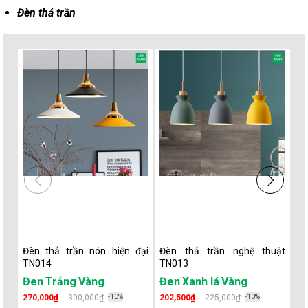
Đèn thả trần
Đèn thả trần nón hiện đại
Đèn thả trần nghệ thuật
Đè
TN014
TN013
đạ
Đen
Trắng
Vàng
Đen
Xanh lá
Vàng
T
270,000₫
300,000₫
-10%
202,500₫
225,000₫
-10%
20