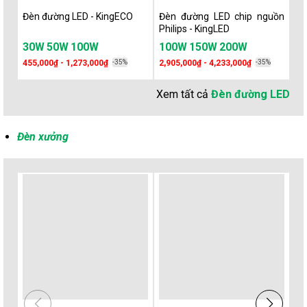
Đèn đường LED - KingECO
Đèn đường LED chip nguồn
Đè
Philips - KingLED
Lu
30W
50W
100W
100W
150W
200W
65W
90W
455,000₫ - 1,273,000₫
-35%
2,905,000₫ - 4,233,000₫
-35%
1,
Xem tất cả
Đèn đường LED
Đèn xưởng