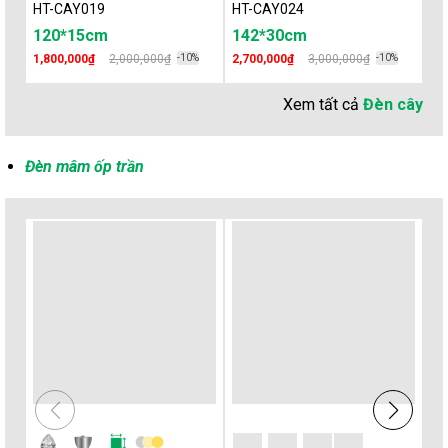
HT-CAY019
HT-CAY024
HT
120*15cm
142*30cm
1
1,800,000₫
2,000,000₫
-10%
2,700,000₫
3,000,000₫
-10%
1,
Xem tất cả
Đèn cây
Đèn mâm ốp trần