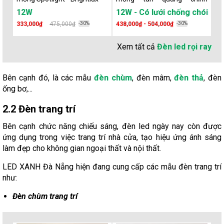
hướng - Brightlux
hư
12W
12W
12W - Có lưới chống chó
6
333,000₫
475,000₫
-30%
438,000₫ - 504,000₫
-30%
32
Xem tất cả
Đèn led rọi ray
Bên cạnh đó, là các mẫu
đèn chùm
, đèn mâm,
đèn thả
, đèn
ống bơ,...
2.2 Đèn trang trí
Bên cạnh chức năng chiếu sáng, đèn led ngày nay còn được
ứng dụng trong việc trang trí nhà cửa, tạo hiệu ứng ánh sáng
làm đẹp cho không gian ngoại thất và nội thất.
LED XANH Đà Nẵng hiện đang cung cấp các mẫu đèn trang trí
như:
Đèn chùm trang trí