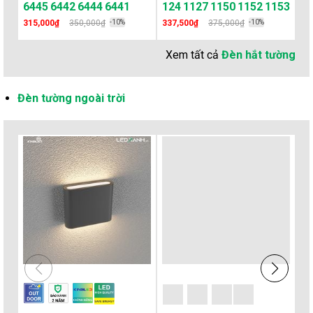
6445
6442
6444
6441
1124
1127
1150
1152
1153
5
315,000₫
350,000₫
-10%
337,500₫
375,000₫
-10%
23
Xem tất cả
Đèn hắt tường
Đèn tường ngoài trời