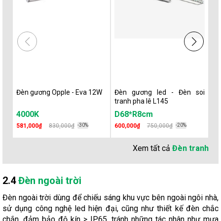
Đèn gương Opple - Eva 12W
Đèn gương led - Đèn soi
Đè
tranh pha lê L145
tr
4000K
D68*R8cm
V
581,000₫
830,000₫
-30%
600,000₫
750,000₫
-20%
39
Xem tất cả
Đèn tranh
2.4
Đèn ngoài trời
Đèn ngoài trời dùng để chiếu sáng khu vực bên ngoài ngôi nhà,
sử dụng công nghệ led hiện đại, cũng như thiết kế đèn chắc
chắn, đảm bảo độ kín > IP65, tránh những tác nhân như mưa