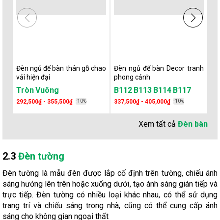
Đèn ngủ để bàn thân gỗ chao
Đèn ngủ để bàn Decor tranh
Đè
vải hiện đại
phong cảnh
Đè
Tròn
Vuông
B112
B113
B114
B117
Đ
292,500₫ - 355,500₫
-10%
337,500₫ - 405,000₫
-10%
48
Xem tất cả
Đèn bàn
2.3
Đèn tường
Đèn tường là mẫu đèn được lắp cố định trên tường, chiếu ánh
sáng hướng lên trên hoặc xuống dưới, tạo ánh sáng gián tiếp và
trực tiếp. Đèn tường có nhiều loại khác nhau, có thể sử dụng
trang trí và chiếu sáng trong nhà, cũng có thể cung cấp ánh
sáng cho không gian ngoại thất