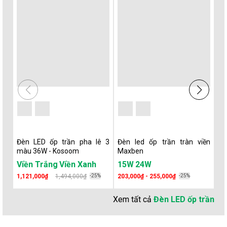
Đèn LED ốp trần pha lê 3
Đèn led ốp trần tràn viền
Đè
màu 36W - Kosoom
Maxben
Ko
Viền Trắng
Viền Xanh
15W
24W
18W
2
1,121,000₫
1,494,000₫
-25%
203,000₫ - 255,000₫
-25%
26
Xem tất cả
Đèn LED ốp trần