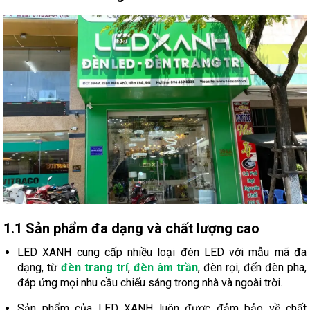
1.1 Sản phẩm đa dạng và chất lượng cao
LED XANH cung cấp nhiều loại đèn LED với mẫu mã đa
dạng, từ
đèn trang trí
,
đèn âm trần
, đèn rọi, đến đèn pha,
đáp ứng mọi nhu cầu chiếu sáng trong nhà và ngoài trời.
Sản phẩm của LED XANH luôn được đảm bảo về chất