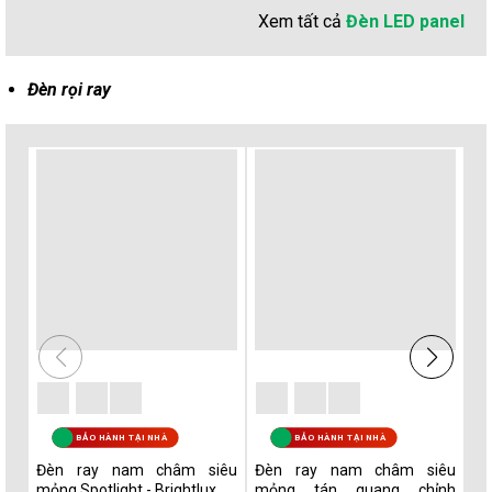
Xem tất cả
Đèn LED panel
Đèn rọi ray
BẢO HÀNH TẠI NHÀ
BẢO HÀNH TẠI NHÀ
Đèn ray nam châm siêu
Đèn ray nam châm siêu
Đ
mỏng Spotlight - Brightlux
mỏng tán quang chỉnh
m