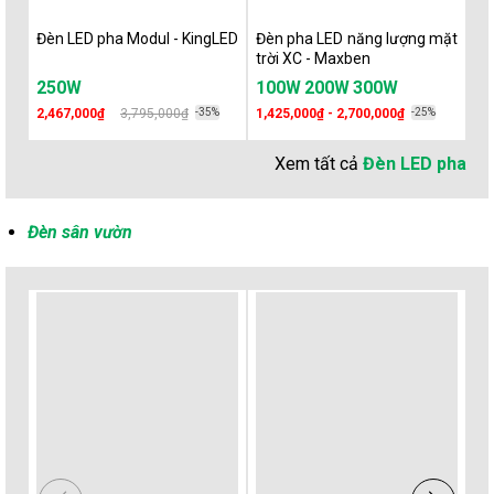
Đèn LED pha Modul - KingLED
Đèn pha LED năng lượng mặt
Đ
trời XC - Maxben
10
250W
100W
200W
300W
10W
20W
3
2,467,000₫
3,795,000₫
-35%
1,425,000₫ - 2,700,000₫
-25%
16
Xem tất cả
Đèn LED pha
Đèn sân vườn