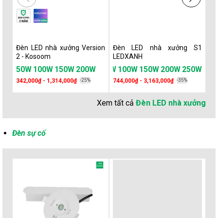
Đèn LED nhà xưởng Version
Đèn LED nhà xưởng S1
Đ
2 - Kosoom
LEDXANH
L
50W
100W
150W
200W
50W
100W
150W
200W
250W
6
342,000₫ - 1,314,000₫
-25%
744,000₫ - 3,163,000₫
-35%
1,
Xem tất cả
Đèn LED nhà xưởng
Đèn sự cố