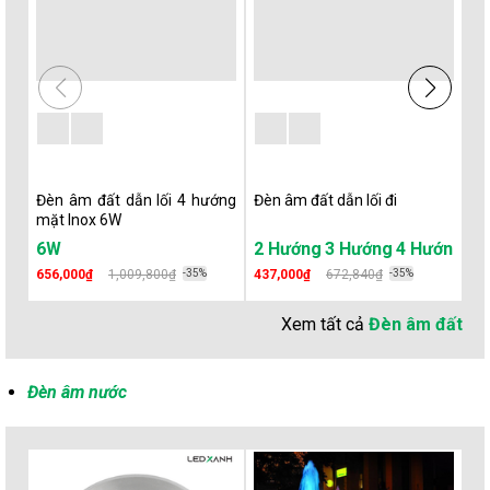
Đèn âm đất dẫn lối 4 hướng
Đèn âm đất dẫn lối đi
Đè
mặt Inox 6W
UG
6W
1 Hướng
2 Hướng
3 Hướng
4 Hướng
Ø
656,000₫
1,009,800₫
-35%
437,000₫
672,840₫
-35%
21
Xem tất cả
Đèn âm đất
Đèn âm nước