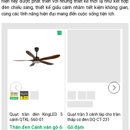
hiện nay được phát triển với những thiết kế mới lạ như kết hợp
đèn chiếu sáng, thiết kế giấu cánh nhằm tiết kiệm không gian,
cùng các tính năng hiện đại mang đến cuộc sống tiện ích.
Quạt trần đèn KingLED 5
Quạt trần 3 cánh lắp cho trần
Qu
cánh QTKL-560-01
thấp có đèn DQ-CT-231
th
Thân đen Cánh vân gỗ óc chó
Gỗ đậm
D